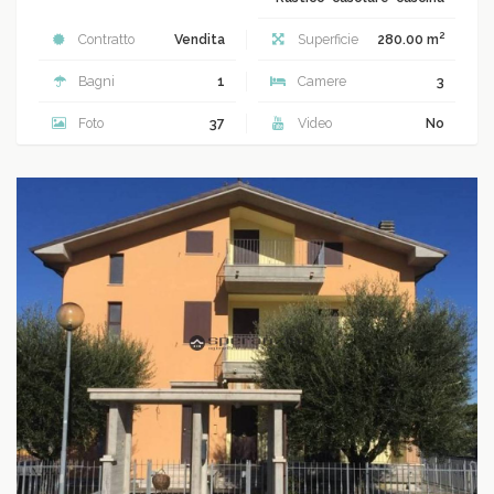
2
Contratto
Vendita
Superficie
280.00 m
Bagni
1
Camere
3
Foto
37
Video
No