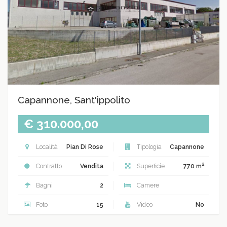
Capannone, Sant'ippolito
€ 310.000,00
Località
Pian Di Rose
Tipologia
Capannone
2
Contratto
Vendita
Superficie
770 m
Bagni
2
Camere
Foto
15
Video
No