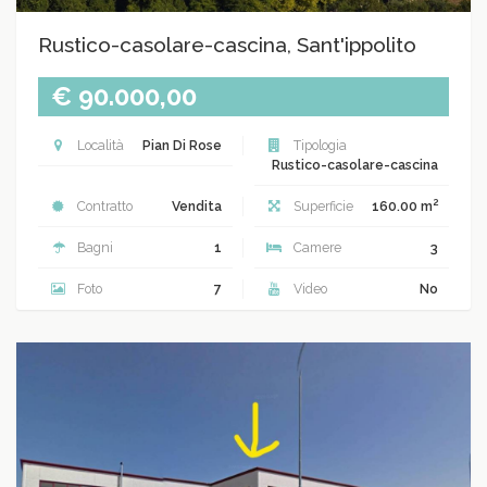
Rustico-casolare-cascina, Sant'ippolito
€ 90.000,00
Località
Pian Di Rose
Tipologia
Rustico-casolare-cascina
2
Contratto
Vendita
Superficie
160.00 m
Bagni
1
Camere
3
Foto
7
Video
No