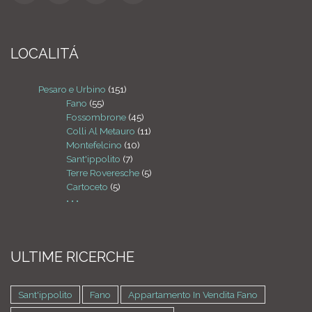
LOCALITÁ
Pesaro e Urbino
(151)
Fano
(55)
Fossombrone
(45)
Colli Al Metauro
(11)
Montefelcino
(10)
Sant'ippolito
(7)
Terre Roveresche
(5)
Cartoceto
(5)
• • •
ULTIME RICERCHE
Sant'ippolito
Fano
Appartamento In Vendita Fano