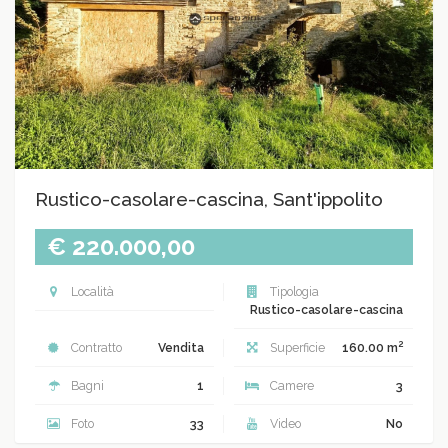
Rustico-casolare-cascina, Sant'ippolito
€ 220.000,00
Località
Tipologia
Rustico-casolare-cascina
2
Contratto
Vendita
Superficie
160.00 m
Bagni
1
Camere
3
Foto
33
Video
No