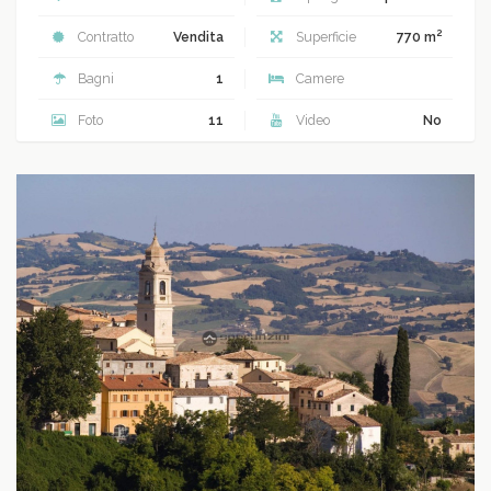
2
Contratto
Vendita
Superficie
770 m
Bagni
1
Camere
Foto
11
Video
No