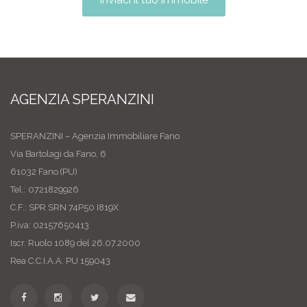
AGENZIA SPERANZINI
SPERANZINI – Agenzia Immobiliare Fano
Via Bartolagi da Fano, 6
61032 Fano (PU)
Tel.: 0721829926
C.F.: SPR SRN 74P50 I819X
P.iva: 02157650413
Iscr. Ruolo 1089 del 26.07.2000
Rea C.C.I.A.A. PU 159043