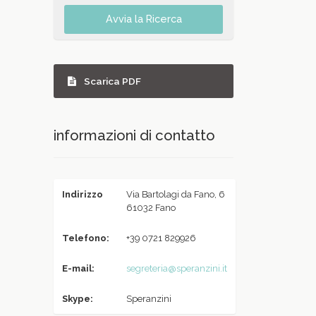
Avvia la Ricerca
Scarica PDF
informazioni di contatto
Indirizzo
Via Bartolagi da Fano, 6
61032 Fano
Telefono:
+39 0721 829926
E-mail:
segreteria@speranzini.it
Skype:
Speranzini