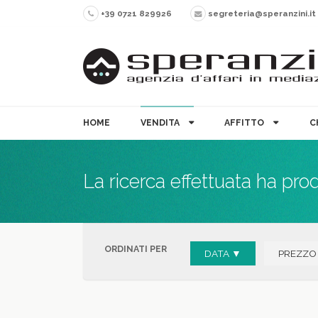
+39 0721 829926
segreteria@speranzini.it
HOME
VENDITA
AFFITTO
C
La ricerca effettuata ha pro
ORDINATI PER
DATA ▼
PREZZO