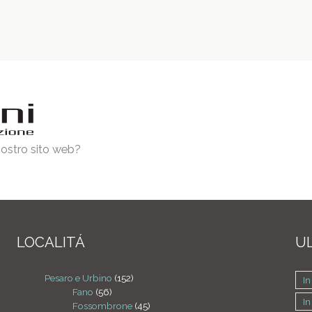
 nostro sito web?
LOCALITÁ
UL
Pesaro e Urbino
(152)
In
Fano
(56)
In
Fossombrone
(45)