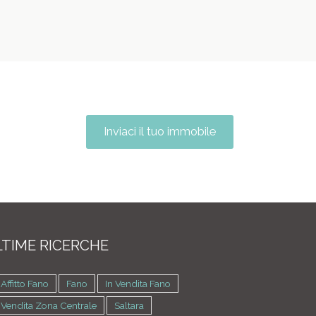
Inviaci il tuo immobile
TIME RICERCHE
 Affitto Fano
Fano
In Vendita Fano
 Vendita Zona Centrale
Saltara