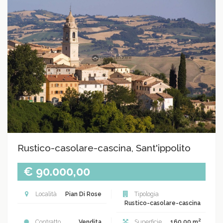
Rustico-casolare-cascina, Sant'ippolito
€ 90.000,00
Località
Pian Di Rose
Tipologia
Rustico-casolare-cascina
2
Contratto
Vendita
Superficie
160.00 m