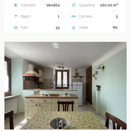
2
Contratto
Vendita
Superficie
160.00 m
Bagni
1
Camere
3
Foto
33
Video
No