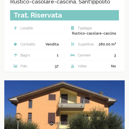
Rustico-casolare-cascina, Sant'ippolito
Trat. Riservata
Località
Tipologia
Rustico-casolare-cascina
2
Contratto
Vendita
Superficie
280.00 m
Bagni
1
Camere
3
Foto
37
Video
No