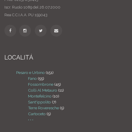
Iscr. Ruolo 1089 del 26.07.2000
Rea C.C.I.A.A. PU 159043
LOCALITÁ
Pesaro e Urbino
(151)
Fano
(55)
Fossombrone
(45)
Colli Al Metauro
(11)
Montefelcino
(10)
Sant'ippolito
(7)
Terre Roveresche
(5)
Cartoceto
(5)
• • •