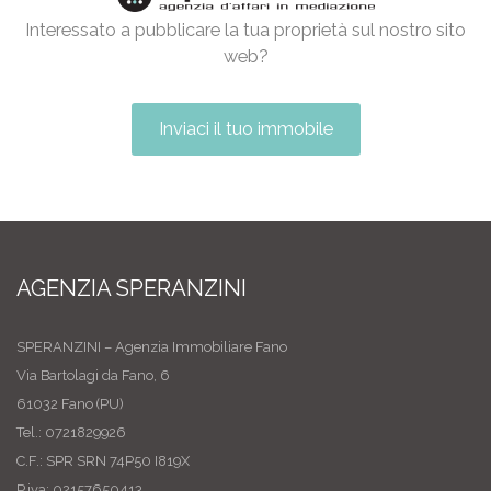
Interessato a pubblicare la tua proprietà sul nostro sito
web?
Inviaci il tuo immobile
AGENZIA SPERANZINI
SPERANZINI – Agenzia Immobiliare Fano
Via Bartolagi da Fano, 6
61032 Fano (PU)
Tel.: 0721829926
C.F.: SPR SRN 74P50 I819X
P.iva: 02157650413