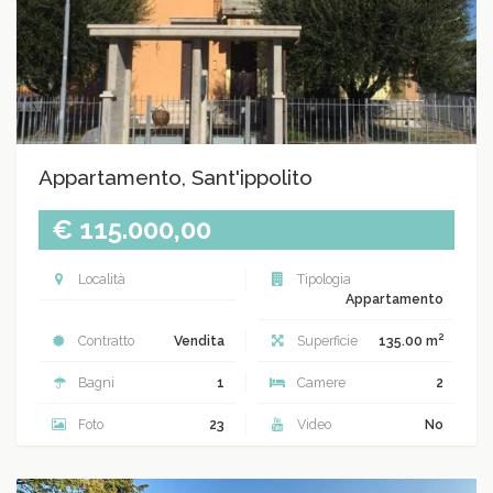
Appartamento, Sant'ippolito
€ 115.000,00
Località
Tipologia
Appartamento
2
Contratto
Vendita
Superficie
135.00 m
Bagni
1
Camere
2
Foto
23
Video
No