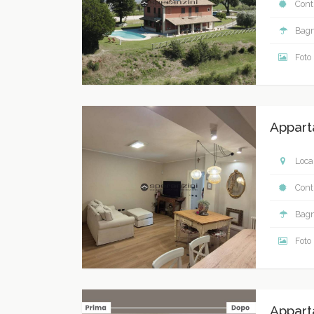
Contr
Bagn
Foto
Appart
Local
Contr
Bagn
Foto
Appart