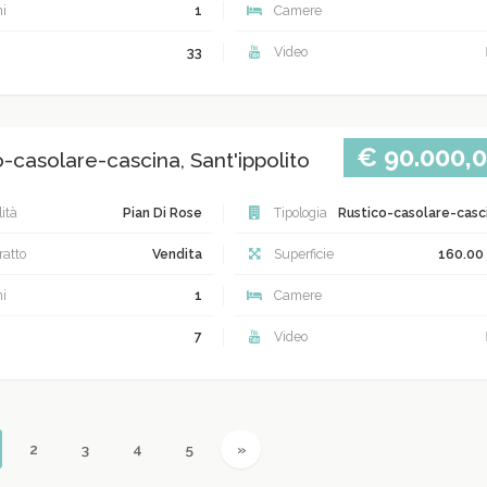
i
1
Camere
33
Video
€ 90.000,
-casolare-cascina, Sant'ippolito
ità
Pian Di Rose
Tipologia
Rustico-casolare-casc
atto
Vendita
Superficie
160.00
i
1
Camere
7
Video
urrent)
Next
2
3
4
5
»