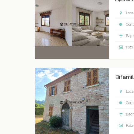
Local
Contr
Bagn
Foto
Bifamil
Local
Contr
Bagn
Foto