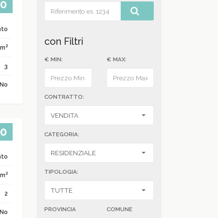
00
nto
con Filtri
2
 m
€ MIN:
€ MAX:
3
No
CONTRATTO:
00
CATEGORIA:
nto
TIPOLOGIA:
2
 m
2
PROVINCIA
COMUNE
No