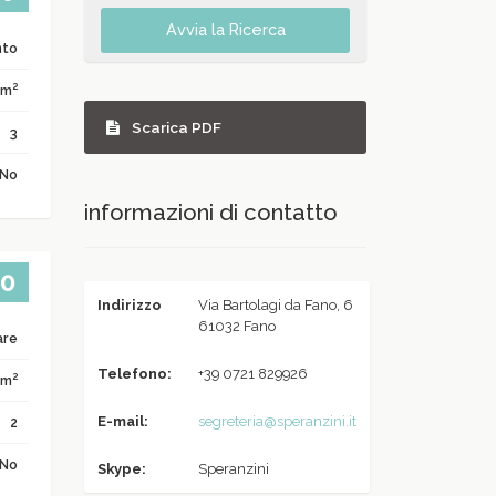
Avvia la Ricerca
nto
2
 m
Scarica PDF
3
No
informazioni di contatto
00
Indirizzo
Via Bartolagi da Fano, 6
61032 Fano
are
Telefono:
+39 0721 829926
2
 m
E-mail:
segreteria@speranzini.it
2
No
Skype:
Speranzini