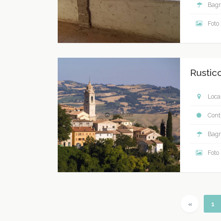
Bagn
Foto
Rustico
Local
Contr
Bagn
Foto
Previous
(c
«
1