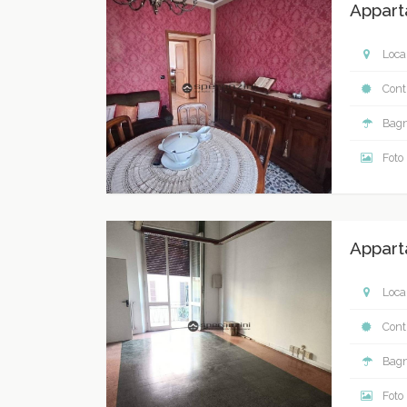
Appart
Local
Contr
Bagn
Foto
Appart
Local
Contr
Bagn
Foto