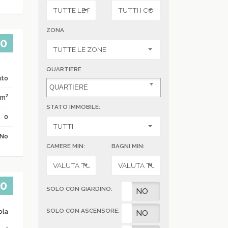
ZONA
00
QUARTIERE
uto
2
 m
STATO IMMOBILE:
0
No
CAMERE MIN:
BAGNI MIN:
00
SOLO CON GIARDINO:
SI
NO
SOLO CON ASCENSORE:
ola
SI
NO