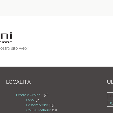
 nostro sito web?
LOCALITÁ
UL
Pesaro e Urbino
(152)
In
Fano
(56)
F
Fossombrone
(45)
Colli Al Metauro
(11)