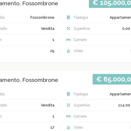
€ 105.000,
amento, Fossombrone
ità
Fossombrone
Tipologia
Appartame
atto
Vendita
Superficie
0.00
i
1
Camere
29
Video
€ 65.000,
amento, Fossombrone
ità
Tipologia
Appartame
atto
Vendita
Superficie
114.00
i
1
Camere
17
Video