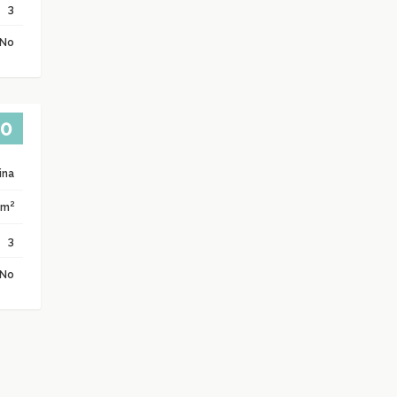
3
No
00
ina
2
 m
3
No