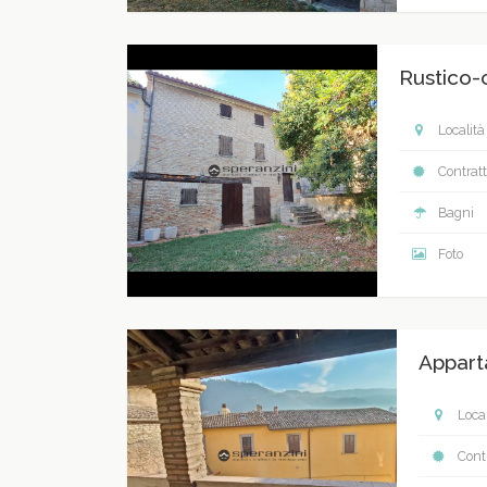
Rustico-
Località
Contratt
Bagni
Foto
Appart
Local
Contr