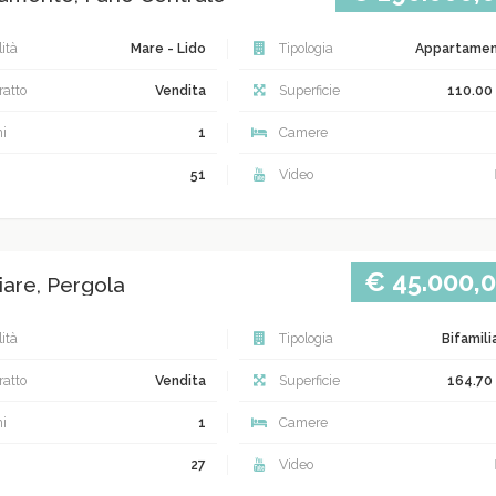
ità
Mare - Lido
Tipologia
Appartame
atto
Vendita
Superficie
110.00
i
1
Camere
51
Video
€ 45.000,
iare, Pergola
ità
Tipologia
Bifamili
atto
Vendita
Superficie
164.70
i
1
Camere
27
Video