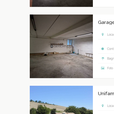
Garage
Local
Contr
Bagn
Foto
Unifam
Local