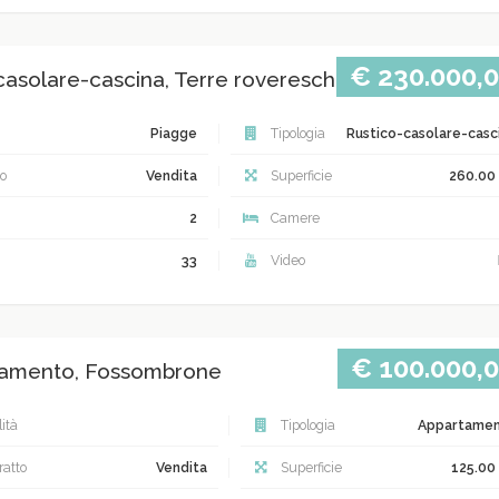
€ 230.000,
casolare-cascina, Terre roveresche Terre roveres
Piagge
Tipologia
Rustico-casolare-casc
o
Vendita
Superficie
260.00
2
Camere
33
Video
€ 100.000,
amento, Fossombrone
ità
Tipologia
Appartame
atto
Vendita
Superficie
125.00