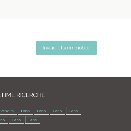
Inviaci il tuo immobile
TIME RICERCHE
 Vendita
Fano
Fano
Fano
Fano
ano
Fano
Fano