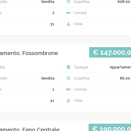
atto
Vendita
Superficie
608.00
i
2
Camere
31
Video
€ 147.000,
amento, Fossombrone
ità
Tipologia
Appartame
atto
Vendita
Superficie
86.00
i
1
Camere
41
Video
€ 190.000,
amento, Fano Centrale