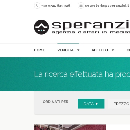
+39 0721 829926
segreteria@speranzini.it
HOME
VENDITA
AFFITTO
C
La ricerca effettuata ha pro
ORDINATI PER
DATA ▼
PREZZO