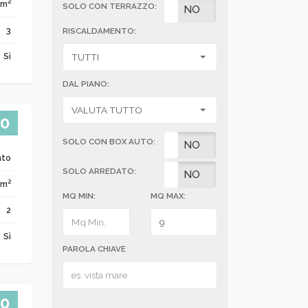
2
 m
SOLO CON TERRAZZO:
SI
NO
3
RISCALDAMENTO:
Sì
DAL PIANO:
00
SOLO CON BOX AUTO:
SI
NO
nto
SOLO ARREDATO:
SI
NO
2
 m
MQ MIN:
MQ MAX:
2
Sì
PAROLA CHIAVE
00