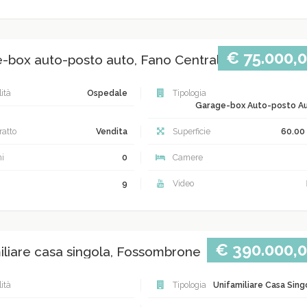
€ 75.000,
-box auto-posto auto, Fano Centrale
ità
Ospedale
Tipologia
Garage-box Auto-posto A
atto
Vendita
Superficie
60.00
i
0
Camere
9
Video
€ 390.000,
iliare casa singola, Fossombrone
ità
Tipologia
Unifamiliare Casa Sing