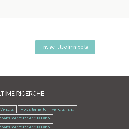
Inviaci il tuo immobile
TIME RICERCHE
 Vendita
Appartamento In Vendita Fano
ppartamento In Vendita Fano
ppartamento In Vendita Fano