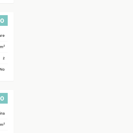
00
are
2
 m
2
No
00
che
ina
2
 m