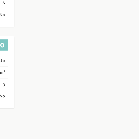
6
No
00
nto
2
 m
3
No