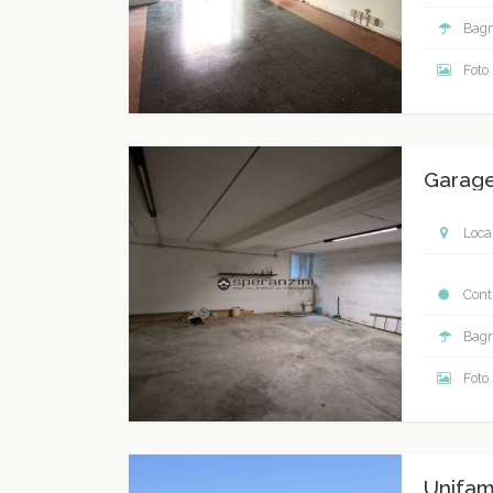
Bagn
Foto
Garage
Local
Contr
Bagn
Foto
Unifam