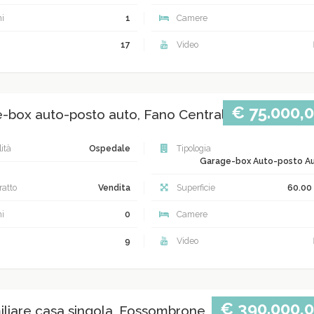
i
1
Camere
17
Video
€ 75.000,
-box auto-posto auto, Fano Centrale
ità
Ospedale
Tipologia
Garage-box Auto-posto A
atto
Vendita
Superficie
60.00
i
0
Camere
9
Video
€ 390.000,
iliare casa singola, Fossombrone