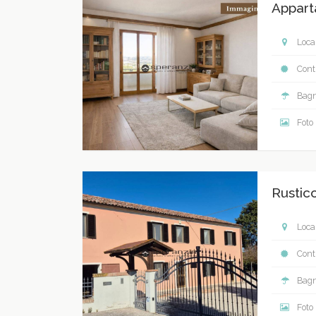
Appart
Local
Contr
Bagn
Foto
Rustic
Local
Contr
Bagn
Foto