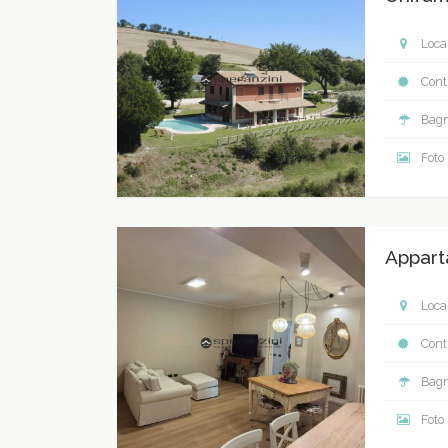
Local
Contr
Bagn
Foto
Appart
Local
Contr
Bagn
Foto