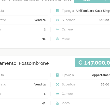
ità
Tipologia
Unifamiliare Casa Sing
atto
Vendita
Superficie
608.00
i
2
Camere
31
Video
€ 147.000,
amento, Fossombrone
ità
Tipologia
Appartame
atto
Vendita
Superficie
86.00
i
1
Camere
41
Video