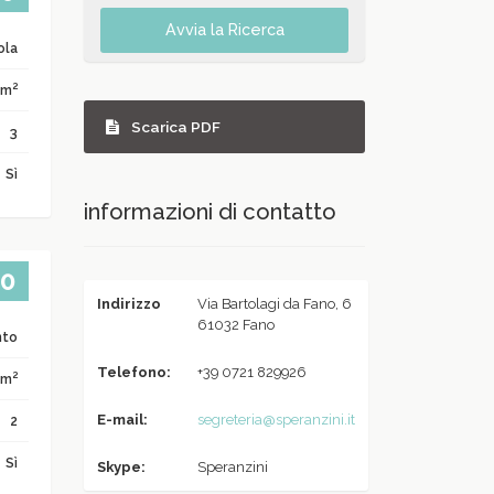
Avvia la Ricerca
ola
2
 m
Scarica PDF
3
Sì
informazioni di contatto
00
Indirizzo
Via Bartolagi da Fano, 6
61032 Fano
nto
Telefono:
+39 0721 829926
2
 m
E-mail:
segreteria@speranzini.it
2
Sì
Skype:
Speranzini