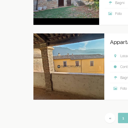
Bagni
Foto
Appart
Local
Contr
Bagn
Foto
Previous
(c
«
1