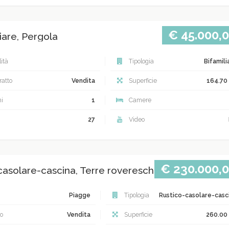
€ 45.000,
iare, Pergola
ità
Tipologia
Bifamili
atto
Vendita
Superficie
164.70
i
1
Camere
27
Video
€ 230.000,
casolare-cascina, Terre roveresche Terre roveres
Piagge
Tipologia
Rustico-casolare-casc
o
Vendita
Superficie
260.00