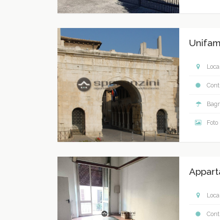
Unifami
Local
Contr
Bagn
Foto
Appart
Local
Contr