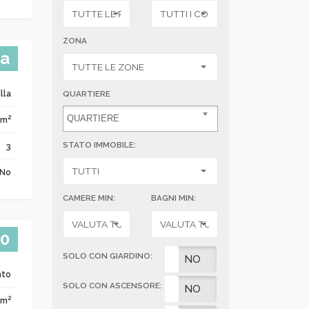
ZONA
ta
lla
QUARTIERE
2
 m
STATO IMMOBILE:
3
No
CAMERE MIN:
BAGNI MIN:
00
SOLO CON GIARDINO:
SI
NO
nto
SOLO CON ASCENSORE:
SI
NO
2
 m