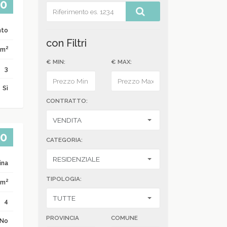
00
nto
con Filtri
2
 m
€ MIN:
€ MAX:
3
Sì
CONTRATTO:
00
CATEGORIA:
ina
TIPOLOGIA:
2
 m
4
PROVINCIA
COMUNE
No