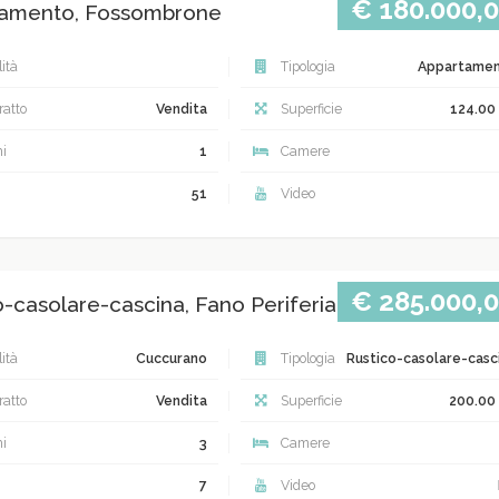
€ 180.000,
amento, Fossombrone
ità
Tipologia
Appartame
atto
Vendita
Superficie
124.00
i
1
Camere
51
Video
€ 285.000,
o-casolare-cascina, Fano Periferia
ità
Cuccurano
Tipologia
Rustico-casolare-casc
atto
Vendita
Superficie
200.00
i
3
Camere
7
Video