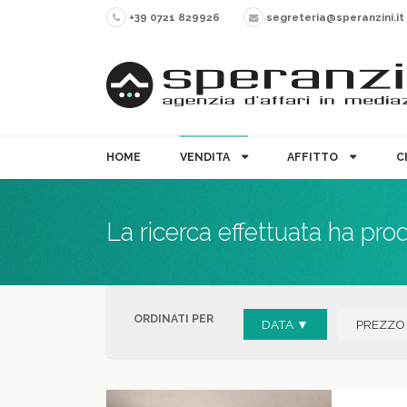
+39 0721 829926
segreteria@speranzini.it
HOME
VENDITA
AFFITTO
C
La ricerca effettuata ha pro
ORDINATI PER
DATA ▼
PREZZO