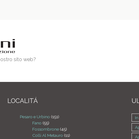
 nostro sito web?
LOCALITÁ
UL
Pesaro e Urbino
(151)
In
Fano
(55)
A
Fossombrone
(45)
Colli Al Metauro
(11)
A