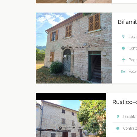
Bifamil
Local
Contr
Bagn
Foto
Rustico-
Località
Contratt