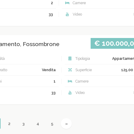
2
Camere
33
Video
€ 100.000,
amento, Fossombrone
ità
Tipologia
Appartame
atto
Vendita
Superficie
125.00
i
1
Camere
33
Video
urrent)
Next
2
3
4
5
»