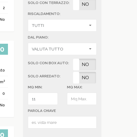
SOLO CON TERRAZZO:
SI
NO
2
RISCALDAMENTO:
No
DAL PIANO:
00
SOLO CON BOX AUTO:
SI
NO
uto
SOLO ARREDATO:
SI
NO
2
 m
MQ MIN:
MQ MAX:
0
No
PAROLA CHIAVE
00