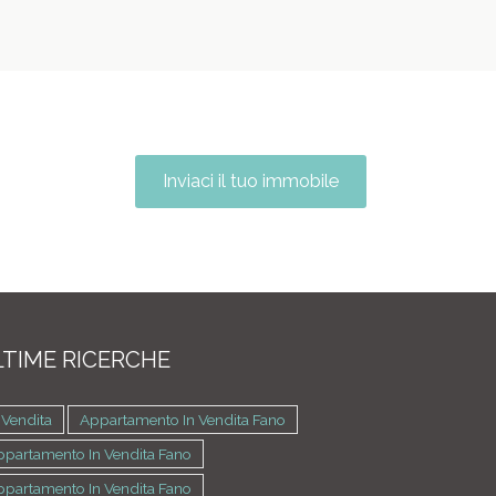
Inviaci il tuo immobile
TIME RICERCHE
 Vendita
Appartamento In Vendita Fano
ppartamento In Vendita Fano
ppartamento In Vendita Fano