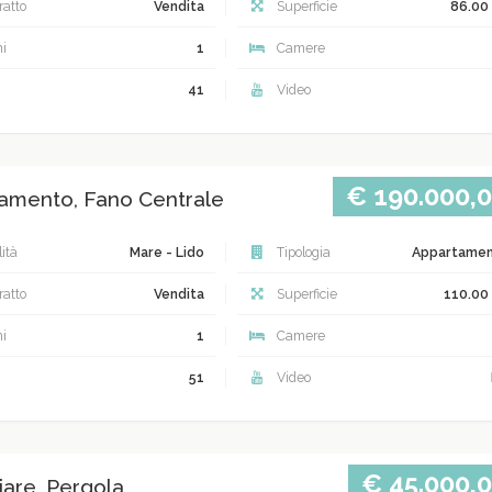
atto
Vendita
Superficie
86.00
i
1
Camere
41
Video
€ 190.000,
amento, Fano Centrale
ità
Mare - Lido
Tipologia
Appartame
atto
Vendita
Superficie
110.00
i
1
Camere
51
Video
€ 45.000,
iare, Pergola