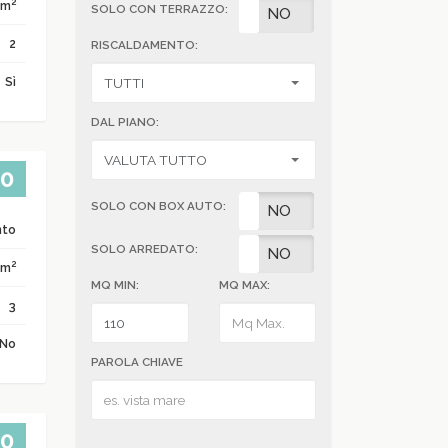
2
 m
SOLO CON TERRAZZO:
SI
NO
2
RISCALDAMENTO:
Sì
DAL PIANO:
00
SOLO CON BOX AUTO:
SI
NO
nto
SOLO ARREDATO:
SI
NO
2
 m
MQ MIN:
MQ MAX:
3
No
PAROLA CHIAVE
00