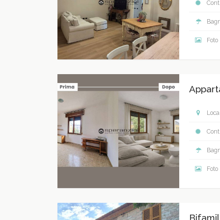
Contr
Bagn
Foto
Appart
Local
Contr
Bagn
Foto
Bifamil