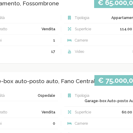
€ 65.000,
amento, Fossombrone
ità
Tipologia
Appartame
atto
Vendita
Superficie
114.00
i
1
Camere
17
Video
€ 75.000,
-box auto-posto auto, Fano Centrale
ità
Ospedale
Tipologia
Garage-box Auto-posto A
atto
Vendita
Superficie
60.00
i
0
Camere