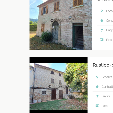
Local
Contr
Bagn
Foto
Rustico-
Località
Contratt
Bagni
Foto