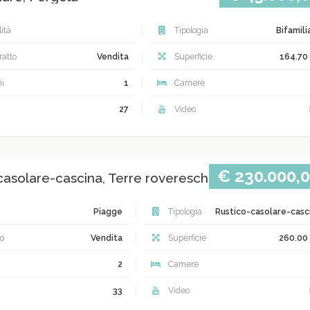
ità
Tipologia
Bifamili
atto
Vendita
Superficie
164.70
i
1
Camere
27
Video
€ 230.000,
casolare-cascina, Terre roveresche Terre roveres
Piagge
Tipologia
Rustico-casolare-casc
o
Vendita
Superficie
260.00
2
Camere
33
Video