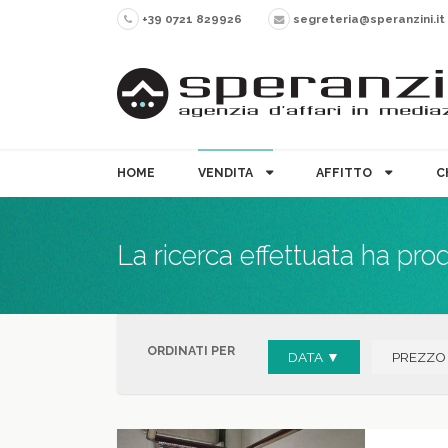
+39 0721 829926
segreteria@speranzini.it
HOME
VENDITA
AFFITTO
C
La ricerca effettuata ha pro
ORDINATI PER
DATA ▼
PREZZO