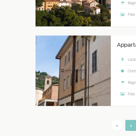
Bagn
Foto
Appart
Local
Contr
Bagn
Foto
Previous
(c
«
1