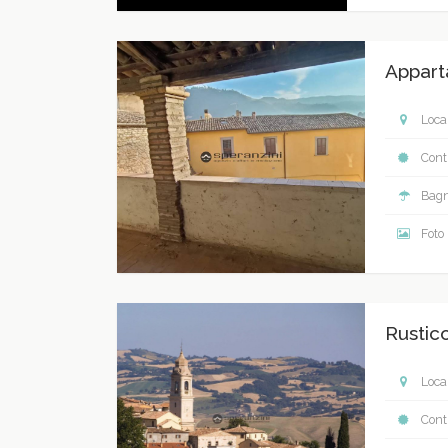
Appart
Local
Contr
Bagn
Foto
Rustico
Local
Contr