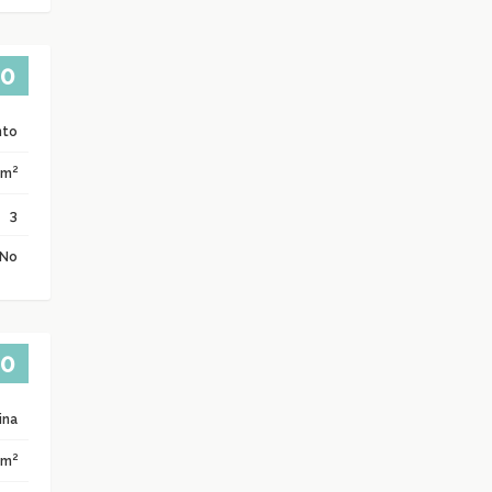
00
nto
2
 m
3
No
00
ina
2
 m