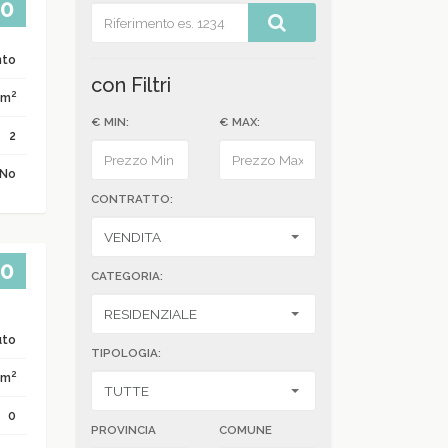
00
nto
con Filtri
2
 m
€ MIN:
€ MAX:
2
No
CONTRATTO:
00
CATEGORIA:
uto
TIPOLOGIA:
2
 m
0
PROVINCIA
COMUNE