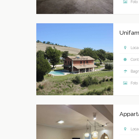
Foto
Unifam
Local
Contr
Bagn
Foto
Appart
Local