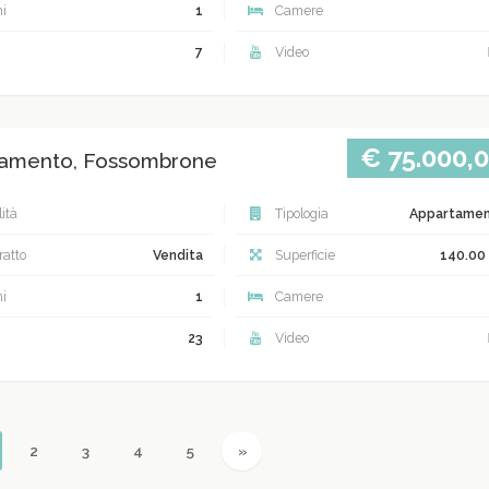
i
1
Camere
7
Video
€ 75.000,
amento, Fossombrone
ità
Tipologia
Appartame
atto
Vendita
Superficie
140.00
i
1
Camere
23
Video
urrent)
Next
2
3
4
5
»