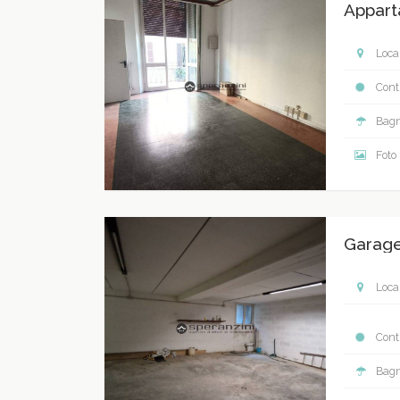
Appart
Local
Contr
Bagn
Foto
Garage
Local
Contr
Bagn