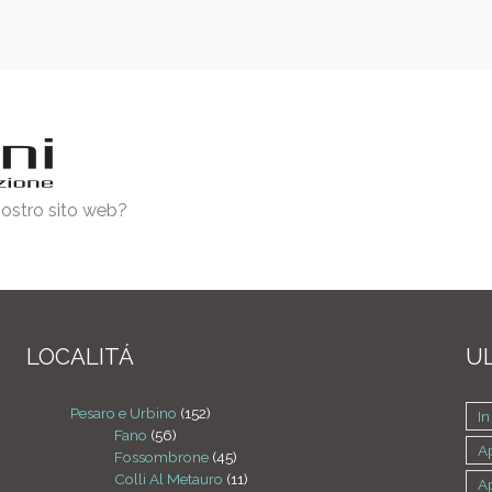
 nostro sito web?
LOCALITÁ
UL
Pesaro e Urbino
(152)
In
Fano
(56)
A
Fossombrone
(45)
Colli Al Metauro
(11)
A