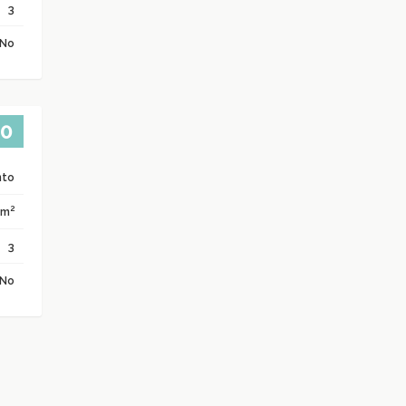
3
No
00
nto
2
 m
3
No