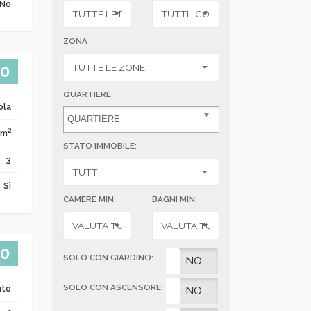
No
ZONA
00
QUARTIERE
ola
2
 m
STATO IMMOBILE:
3
Sì
CAMERE MIN:
BAGNI MIN:
00
SOLO CON GIARDINO:
SI
NO
SOLO CON ASCENSORE:
nto
SI
NO