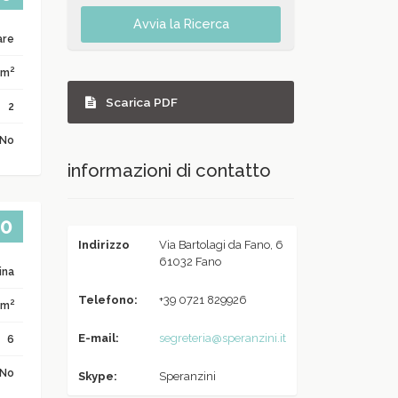
Avvia la Ricerca
are
2
 m
Scarica PDF
2
No
informazioni di contatto
00
che
Indirizzo
Via Bartolagi da Fano, 6
61032 Fano
ina
Telefono:
+39 0721 829926
2
 m
E-mail:
segreteria@speranzini.it
6
No
Skype:
Speranzini