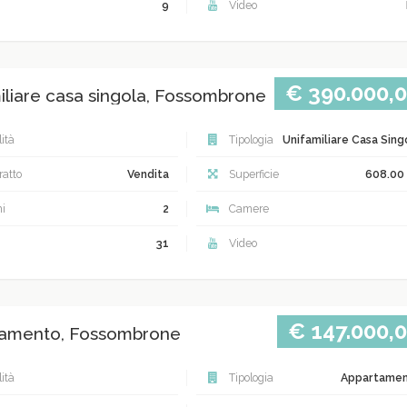
9
Video
€ 390.000,
iliare casa singola, Fossombrone
ità
Tipologia
Unifamiliare Casa Sing
atto
Vendita
Superficie
608.00
i
2
Camere
31
Video
€ 147.000,
amento, Fossombrone
ità
Tipologia
Appartame