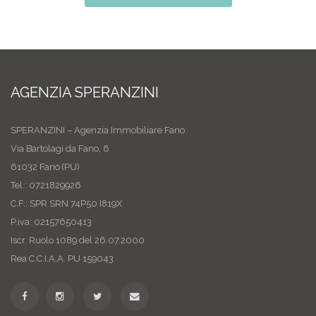
AGENZIA SPERANZINI
SPERANZINI – Agenzia Immobiliare Fano
Via Bartolagi da Fano, 6
61032 Fano (PU)
Tel.: 0721829926
C.F.: SPR SRN 74P50 I819X
P.iva: 02157650413
Iscr. Ruolo 1089 del 26.07.2000
Rea C.C.I.A.A. PU 159043