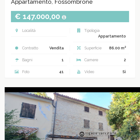
Appartamento, Fossombrone
€ 147.000,00
Località
Tipologia
Appartamento
2
Contratto
Vendita
Superficie
86.00 m
Bagni
1
Camere
2
Foto
41
Video
Sì