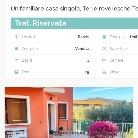
Unifamiliare casa singola, Terre roveresche T
Trat. Riservata
Località
Barchi
Tipologia
Unif
Contratto
Vendita
Superficie
Bagni
1
Camere
Foto
25
Video