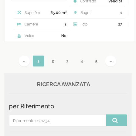
Contratto
Vendita
2
Superficie
85.00 m
Bagni
1
Camere
2
Foto
27
Video
No
Previous
(current)
Next
«
1
2
3
4
5
»
RICERCA AVANZATA
per Riferimento