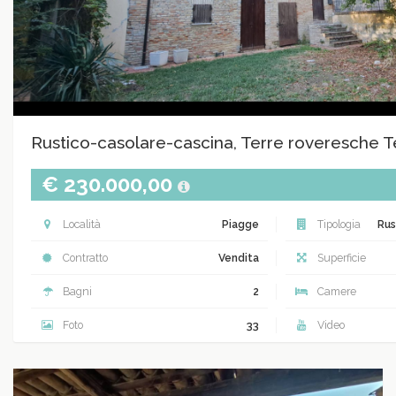
Rustico-casolare-cascina, Terre roveresche 
€ 230.000,00
Località
Piagge
Tipologia
Rus
Contratto
Vendita
Superficie
Bagni
2
Camere
Foto
33
Video