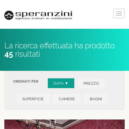
La ricerca effettuata ha prodotto
45
risultati
ORDINATI PER
DATA ▼
PREZZO
SUPERFICIE
CAMERE
BAGNI