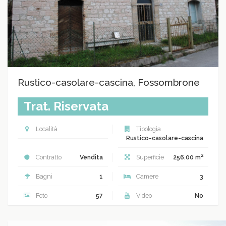
Rustico-casolare-cascina, Fossombrone
Trat. Riservata
Località
Tipologia
Rustico-casolare-cascina
2
Contratto
Vendita
Superficie
256.00 m
Bagni
1
Camere
3
Foto
57
Video
No