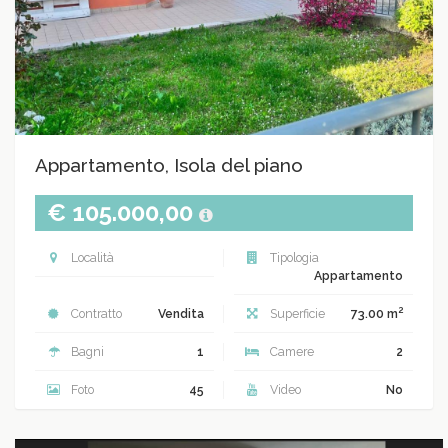
Appartamento, Isola del piano
€ 105.000,00
Località
Tipologia
Appartamento
2
Contratto
Vendita
Superficie
73.00 m
Bagni
1
Camere
2
Foto
45
Video
No