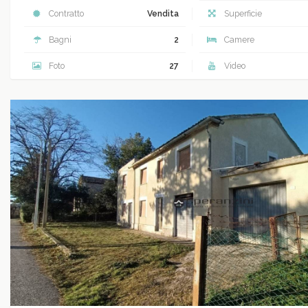
Contratto
Vendita
Superficie
Bagni
2
Camere
Foto
27
Video