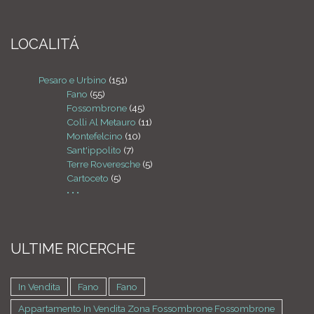
LOCALITÁ
Pesaro e Urbino
(151)
Fano
(55)
Fossombrone
(45)
Colli Al Metauro
(11)
Montefelcino
(10)
Sant'ippolito
(7)
Terre Roveresche
(5)
Cartoceto
(5)
• • •
ULTIME RICERCHE
In Vendita
Fano
Fano
Appartamento In Vendita Zona Fossombrone Fossombrone