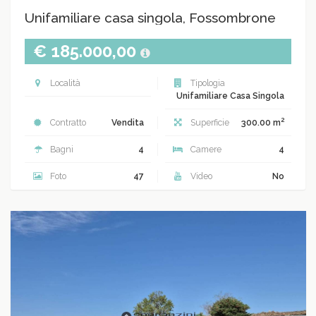
Unifamiliare casa singola, Fossombrone
€ 185.000,00
Località
Tipologia
Unifamiliare Casa Singola
2
Contratto
Vendita
Superficie
300.00 m
Bagni
4
Camere
4
Foto
47
Video
No