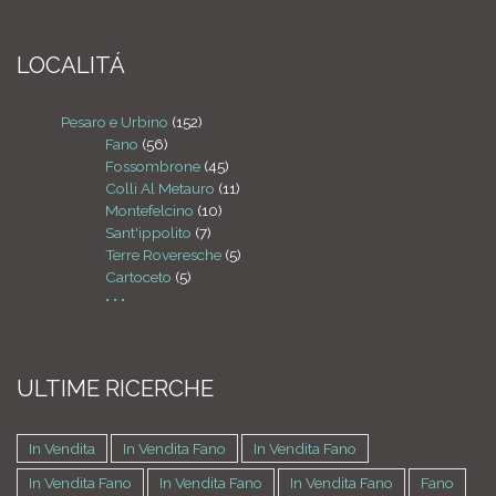
LOCALITÁ
Pesaro e Urbino
(152)
Fano
(56)
Fossombrone
(45)
Colli Al Metauro
(11)
Montefelcino
(10)
Sant'ippolito
(7)
Terre Roveresche
(5)
Cartoceto
(5)
• • •
ULTIME RICERCHE
In Vendita
In Vendita Fano
In Vendita Fano
In Vendita Fano
In Vendita Fano
In Vendita Fano
Fano