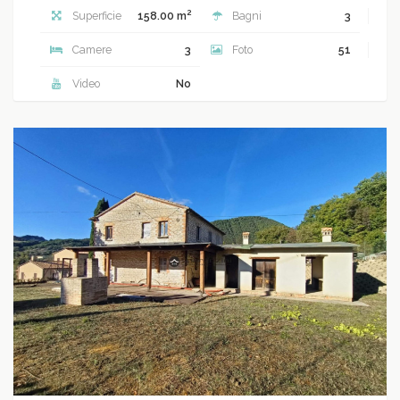
2
Superficie
158.00 m
Bagni
3
Camere
3
Foto
51
Video
No