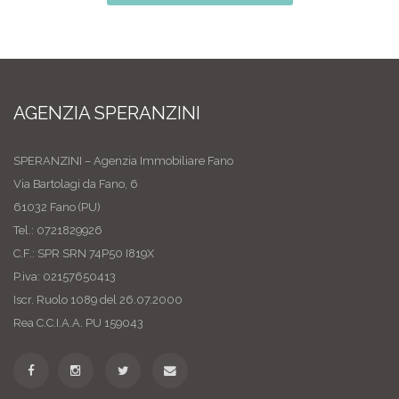
AGENZIA SPERANZINI
SPERANZINI – Agenzia Immobiliare Fano
Via Bartolagi da Fano, 6
61032 Fano (PU)
Tel.: 0721829926
C.F.: SPR SRN 74P50 I819X
P.iva: 02157650413
Iscr. Ruolo 1089 del 26.07.2000
Rea C.C.I.A.A. PU 159043