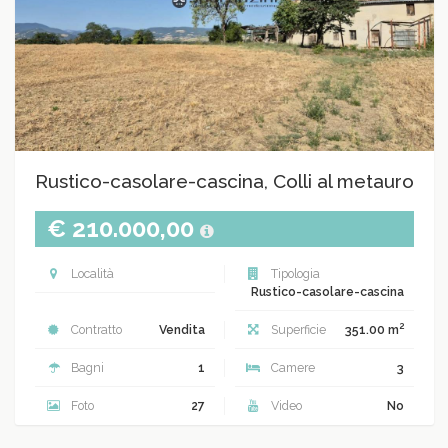
Rustico-casolare-cascina, Colli al metauro
€ 210.000,00
Località
Tipologia
Rustico-casolare-cascina
2
Contratto
Vendita
Superficie
351.00 m
Bagni
1
Camere
3
Foto
27
Video
No