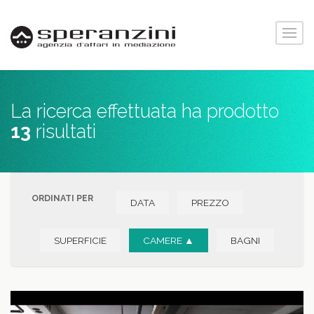
La ricerca effettuata ha prodotto
13
risultati
ORDINATI PER
DATA
PREZZO
SUPERFICIE
CAMERE ▲
BAGNI