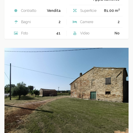
2
Contratto
Vendita
Superficie
81.00 m
Bagni
2
Camere
2
Foto
41
Video
No