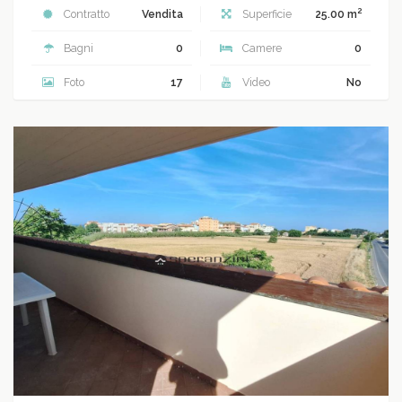
2
Contratto
Vendita
Superficie
25.00 m
Bagni
0
Camere
0
Foto
17
Video
No