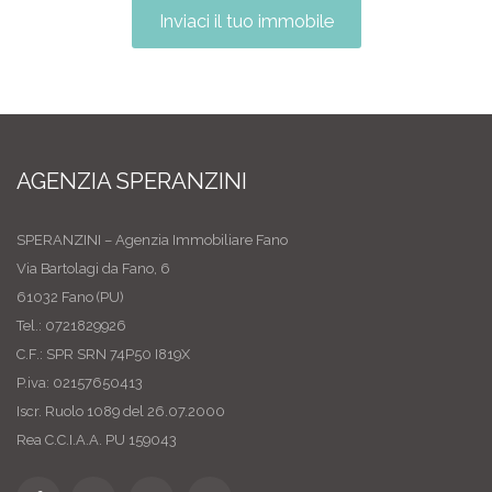
Inviaci il tuo immobile
AGENZIA SPERANZINI
SPERANZINI – Agenzia Immobiliare Fano
Via Bartolagi da Fano, 6
61032 Fano (PU)
Tel.: 0721829926
C.F.: SPR SRN 74P50 I819X
P.iva: 02157650413
Iscr. Ruolo 1089 del 26.07.2000
Rea C.C.I.A.A. PU 159043