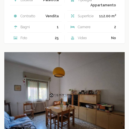
Appartamento
2
Contratto
Vendita
Superficie
112.00 m
Bagni
1
Camere
2
Foto
25
Video
No