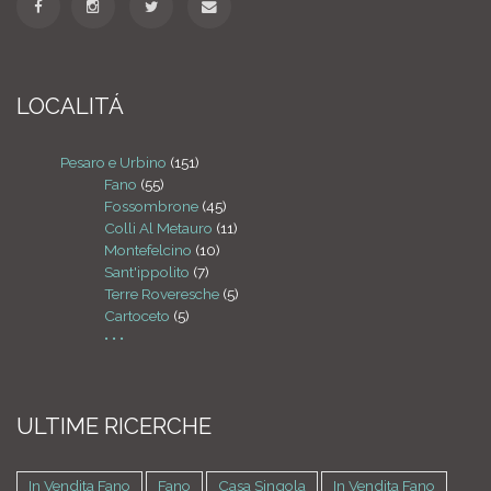
LOCALITÁ
Pesaro e Urbino
(151)
Fano
(55)
Fossombrone
(45)
Colli Al Metauro
(11)
Montefelcino
(10)
Sant'ippolito
(7)
Terre Roveresche
(5)
Cartoceto
(5)
• • •
ULTIME RICERCHE
In Vendita Fano
Fano
Casa Singola
In Vendita Fano