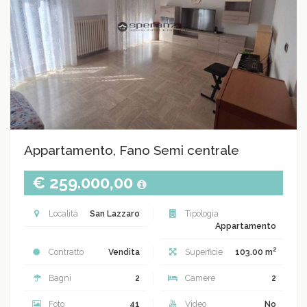
Appartamento, Fano Semi centrale
€ 259.000,00
Località
San Lazzaro
Tipologia
Appartamento
2
Contratto
Vendita
Superficie
103.00 m
Bagni
2
Camere
2
Foto
41
Video
No