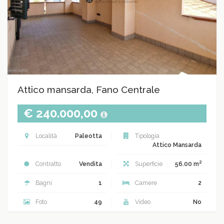
Attico mansarda, Fano Centrale
€ 240.000,00
Località
Paleotta
Tipologia
Attico Mansarda
2
Contratto
Vendita
Superficie
56.00 m
Bagni
1
Camere
2
Foto
49
Video
No