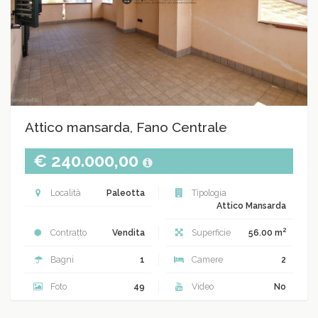
Attico mansarda, Fano Centrale
€ 240.000,00
Località
Paleotta
Tipologia
Attico Mansarda
2
Contratto
Vendita
Superficie
56.00 m
Bagni
1
Camere
2
Foto
49
Video
No