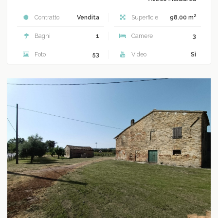
2
Contratto
Vendita
Superficie
98.00 m
Bagni
1
Camere
3
Foto
53
Video
Sì