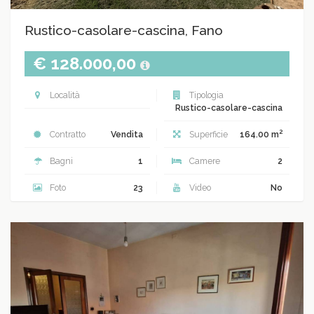
Rustico-casolare-cascina, Fano
€ 128.000,00
Località
Tipologia
Rustico-casolare-cascina
2
Contratto
Vendita
Superficie
164.00 m
Bagni
1
Camere
2
Foto
23
Video
No