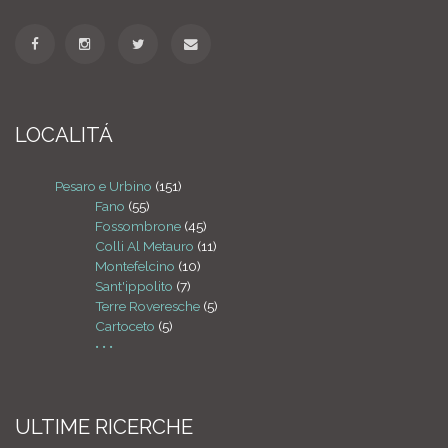
LOCALITÁ
Pesaro e Urbino
(151)
Fano
(55)
Fossombrone
(45)
Colli Al Metauro
(11)
Montefelcino
(10)
Sant'ippolito
(7)
Terre Roveresche
(5)
Cartoceto
(5)
• • •
ULTIME RICERCHE