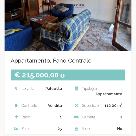
Appartamento, Fano Centrale
€ 215.000,00
Località
Paleotta
Tipologia
Appartamento
2
Contratto
Vendita
Superficie
112.00 m
Bagni
1
Camere
2
Foto
25
Video
No