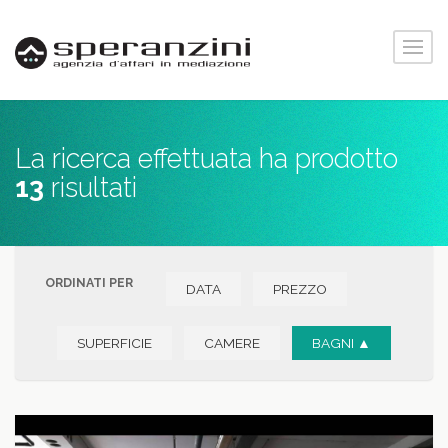
La ricerca effettuata ha prodotto
13
risultati
ORDINATI PER
DATA
PREZZO
SUPERFICIE
CAMERE
BAGNI ▲