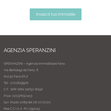
Inviaci il tuo immobile
AGENZIA SPERANZINI
SPERANZINI – Agenzia Immobiliare Fano
Via Bartolagi da Fano, 6
61032 Fano (PU)
Tel.: 0721829926
C.F.: SPR SRN 74P50 I819X
P.iva: 02157650413
Iscr. Ruolo 1089 del 26.07.2000
Rea C.C.I.A.A. PU 159043