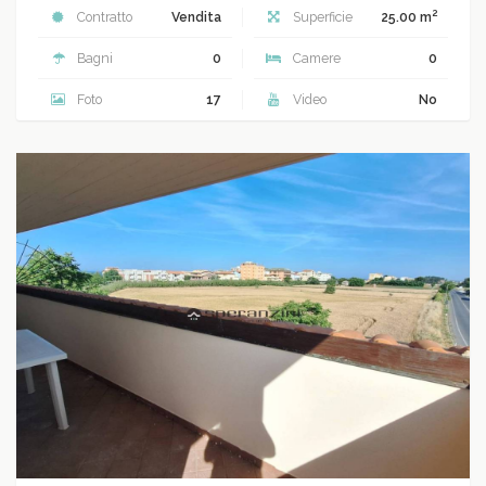
2
Contratto
Vendita
Superficie
25.00 m
Bagni
0
Camere
0
Foto
17
Video
No