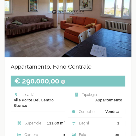
Appartamento, Fano Centrale
€ 290.000,00
Località
Tipologia
Alle Porte Del Centro
Appartamento
Storico
Contratto
Vendita
2
Superficie
121.00 m
Bagni
2
Camere
3
Foto
39