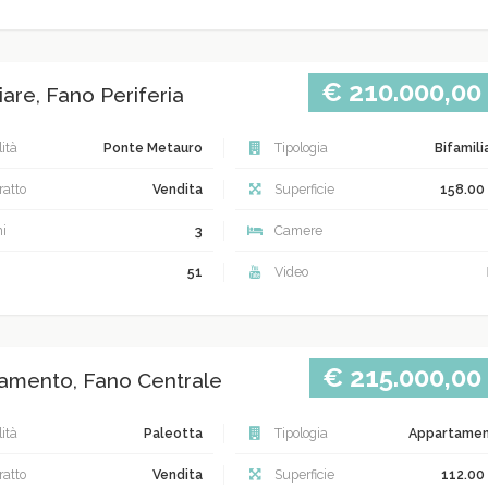
€ 210.000,00
iare, Fano Periferia
ità
Ponte Metauro
Tipologia
Bifamili
atto
Vendita
Superficie
158.00
i
3
Camere
51
Video
€ 215.000,00
amento, Fano Centrale
ità
Paleotta
Tipologia
Appartame
atto
Vendita
Superficie
112.00