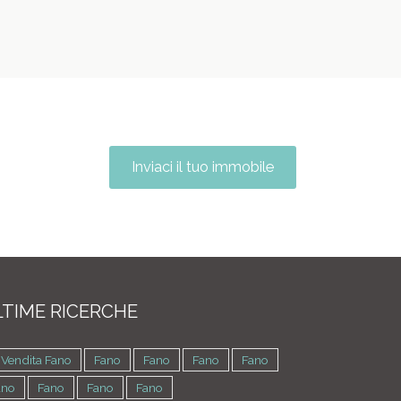
Inviaci il tuo immobile
TIME RICERCHE
 Vendita Fano
Fano
Fano
Fano
Fano
ano
Fano
Fano
Fano