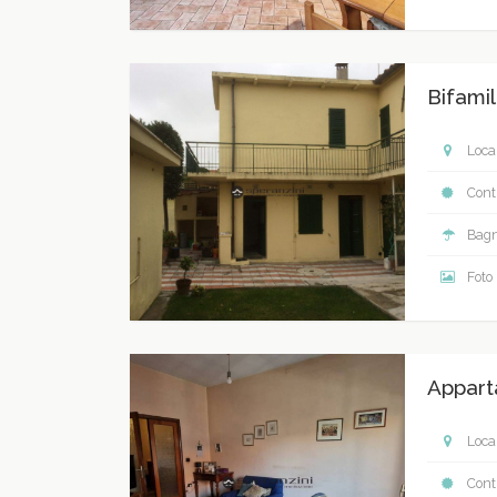
Bifamil
Local
Contr
Bagn
Foto
Appart
Local
Contr