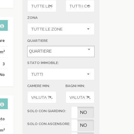
ZONA
are
QUARTIERE
2
 m
STATO IMMOBILE:
3
No
CAMERE MIN:
BAGNI MIN:
SOLO CON GIARDINO:
SI
NO
nto
SOLO CON ASCENSORE:
SI
NO
2
 m