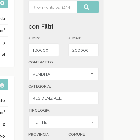
00
rda
con Filtri
2
 m
€ MIN:
€ MAX:
3
Sì
CONTRATTO:
CATEGORIA:
nto
TIPOLOGIA:
2
 m
2
PROVINCIA
COMUNE
No