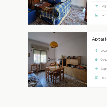
Bagn
Foto
Appart
Local
Contr
Bagn
Foto