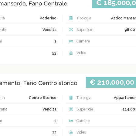
€ 185.000,
 mansarda, Fano Centrale
ità
Poderino
Tipologia
Attico Mansa
atto
Vendita
Superficie
98.00
i
1
Camere
53
Video
€ 210.000,00
amento, Fano Centro storico
ità
Centro Storico
Tipologia
Appartame
atto
Vendita
Superficie
114.00
i
2
Camere
33
Video