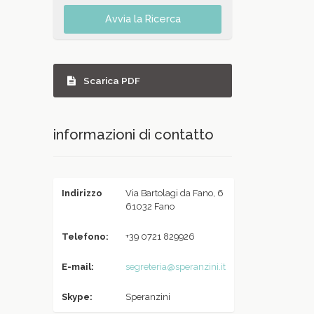
Avvia la Ricerca
Scarica PDF
informazioni di contatto
Indirizzo
Via Bartolagi da Fano, 6
61032 Fano
Telefono:
+39 0721 829926
E-mail:
segreteria@speranzini.it
Skype:
Speranzini