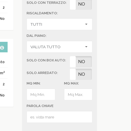
SOLO CON TERRAZZO:
SI
NO
2
RISCALDAMENTO:
No
DAL PIANO:
SOLO CON BOX AUTO:
SI
NO
nto
2
 m
SOLO ARREDATO:
SI
NO
MQ MIN:
MQ MAX:
2
No
PAROLA CHIAVE