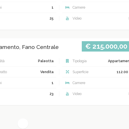
i
1
Camere
25
Video
€ 215.000,00
amento, Fano Centrale
ità
Paleotta
Tipologia
Appartame
atto
Vendita
Superficie
112.00
i
1
Camere
23
Video
(current)
1