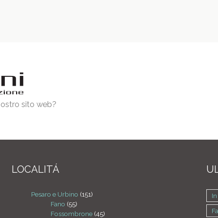
 nostro sito web?
LOCALITÁ
UL
Pesaro e Urbino
(151)
In
Fano
(55)
F
Fossombrone
(45)