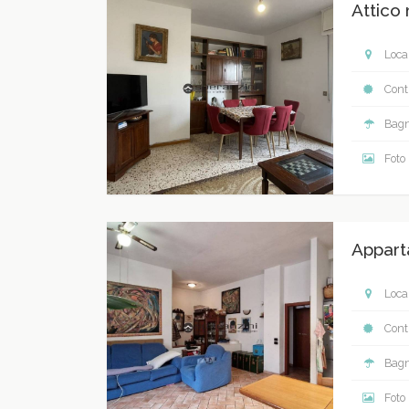
Attico
Local
Contr
Bagn
Foto
Appart
Local
Contr
Bagn
Foto