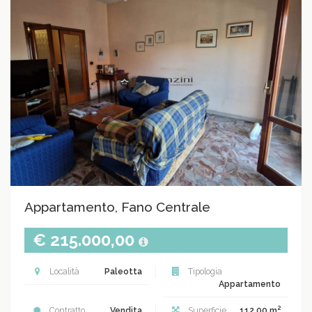
Appartamento, Fano Centrale
€ 215.000,00
Località
Paleotta
Tipologia
Appartamento
2
Contratto
Vendita
Superficie
112.00 m