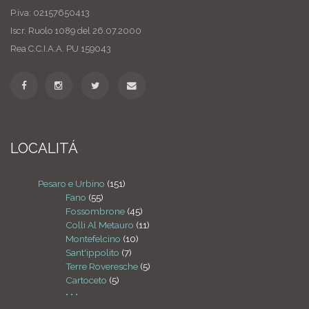
P.iva: 02157650413
Iscr. Ruolo 1089 del 26.07.2000
Rea C.C.I.A.A. PU 159043
LOCALITÁ
Pesaro e Urbino
(151)
Fano
(55)
Fossombrone
(45)
Colli Al Metauro
(11)
Montefelcino
(10)
Sant'ippolito
(7)
Terre Roveresche
(5)
Cartoceto
(5)
• • •