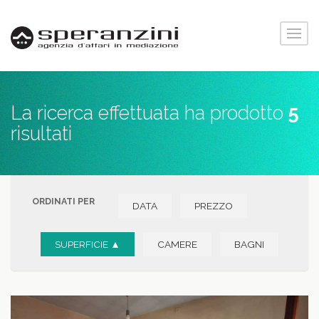
La ricerca effettuata ha prodotto
5
risultati
ORDINATI PER
DATA
PREZZO
SUPERFICIE ▲
CAMERE
BAGNI