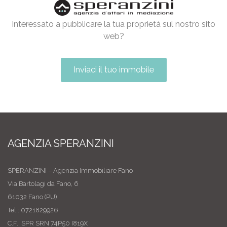
Interessato a pubblicare la tua proprietà sul nostro sito
web?
Inviaci il tuo immobile
AGENZIA SPERANZINI
SPERANZINI – Agenzia Immobiliare Fano
Via Bartolagi da Fano, 6
61032 Fano (PU)
Tel.: 0721829926
C.F.: SPR SRN 74P50 I819X