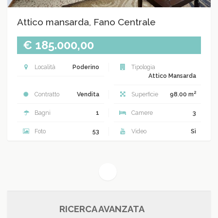
Attico mansarda, Fano Centrale
€ 185.000,00
Località
Poderino
Tipologia
Attico Mansarda
2
Contratto
Vendita
Superficie
98.00 m
Bagni
1
Camere
3
Foto
53
Video
Sì
(current)
1
RICERCA AVANZATA