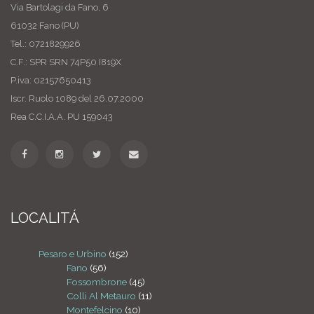
Via Bartolagi da Fano, 6
61032 Fano (PU)
Tel.: 0721829926
C.F.: SPR SRN 74P50 I819X
P.iva: 02157650413
Iscr. Ruolo 1089 del 26.07.2000
Rea C.C.I.A.A. PU 159043
LOCALITÁ
Pesaro e Urbino
(152)
Fano
(56)
Fossombrone
(45)
Colli Al Metauro
(11)
Montefelcino
(10)