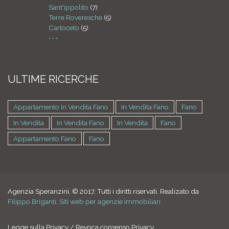
Sant'ippolito
(7)
Terre Roveresche
(5)
Cartoceto
(5)
• • •
ULTIME RICERCHE
Appartamento In Vendita Fano
In Vendita Fano
Fano
In Vendita
In Vendita Fano
In Vendita
Fano
Appartamento Fano
Fano
Agenzia Speranzini, © 2017, Tutti i diritti riservati. Realizato da
Filippo Briganti, Siti web per agenzie immobiliari
Legge sulla Privacy
/
Revoca consenso Privacy