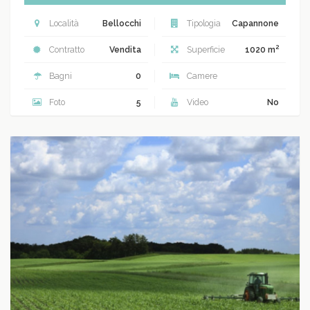
Località
Bellocchi
Tipologia
Capannone
2
Contratto
Vendita
Superficie
1020 m
Bagni
0
Camere
Foto
5
Video
No