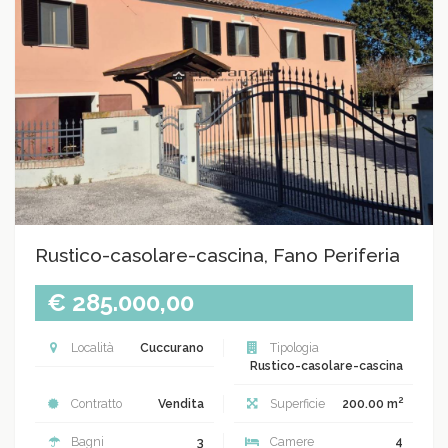
Rustico-casolare-cascina, Fano Periferia
€ 285.000,00
Località
Cuccurano
Tipologia
Rustico-casolare-cascina
2
Contratto
Vendita
Superficie
200.00 m
Bagni
3
Camere
4