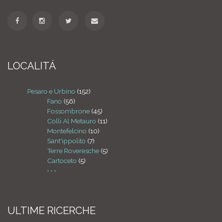
LOCALITÁ
Pesaro e Urbino
(152)
Fano
(56)
Fossombrone
(45)
Colli Al Metauro
(11)
Montefelcino
(10)
Sant'ippolito
(7)
Terre Roveresche
(5)
Cartoceto
(5)
• • •
ULTIME RICERCHE