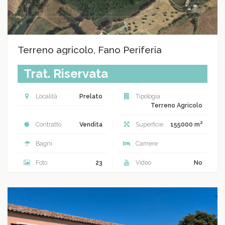
Terreno agricolo, Fano Periferia
Trat. Riservata
Località
Prelato
Tipologia
Terreno Agricolo
2
Contratto
Vendita
Superficie
155000 m
Bagni
Camere
Foto
23
Video
No