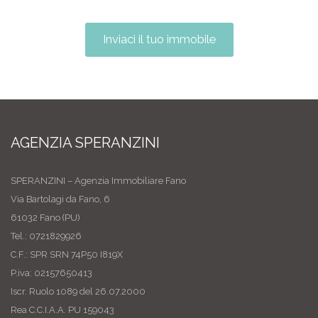
Inviaci il tuo immobile
AGENZIA SPERANZINI
SPERANZINI – Agenzia Immobiliare Fano
Via Bartolagi da Fano, 6
61032 Fano (PU)
Tel.: 0721829926
C.F.: SPR SRN 74P50 I819X
P.iva: 02157650413
Iscr. Ruolo 1089 del 26.07.2000
Rea C.C.I.A.A. PU 159043