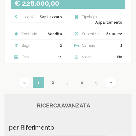
€ 228.000,00
Località
San Lazzaro
Tipologia
Appartamento
2
Contratto
Vendita
Superficie
81.00 m
Bagni
2
Camere
2
Foto
41
Video
No
Previous
(current)
Next
«
1
2
3
4
5
»
RICERCA AVANZATA
per Riferimento