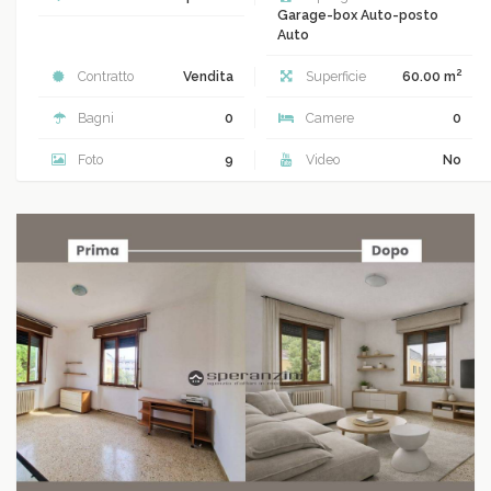
Garage-box Auto-posto
Auto
2
Contratto
Vendita
Superficie
60.00 m
Bagni
0
Camere
0
Foto
9
Video
No