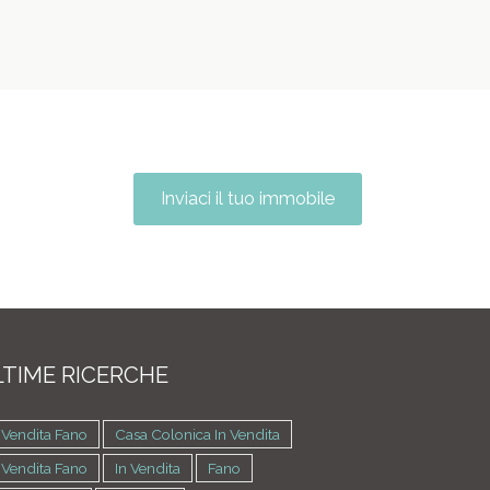
Inviaci il tuo immobile
TIME RICERCHE
 Vendita Fano
Casa Colonica In Vendita
 Vendita Fano
In Vendita
Fano