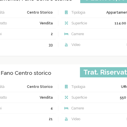
ità
Centro Storico
Tipologia
Appartame
atto
Vendita
Superficie
114.00
i
2
Camere
33
Video
Trat. Riserva
, Fano Centro storico
ità
Centro Storico
Tipologia
Uff
atto
Vendita
Superficie
550
i
4
Camere
21
Video