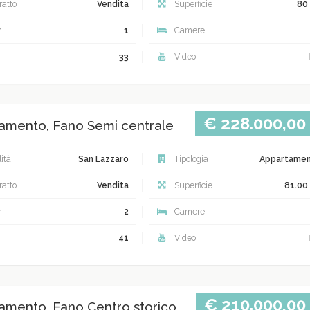
atto
Vendita
Superficie
80
i
1
Camere
33
Video
€ 228.000,00
amento, Fano Semi centrale
ità
San Lazzaro
Tipologia
Appartame
atto
Vendita
Superficie
81.00
i
2
Camere
41
Video
€ 210.000,00
amento, Fano Centro storico