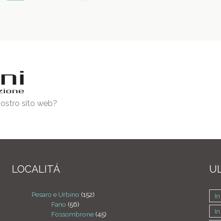
 nostro sito web?
LOCALITÁ
UL
Pesaro e Urbino
(152)
In
Fano
(56)
In
Fossombrone
(45)