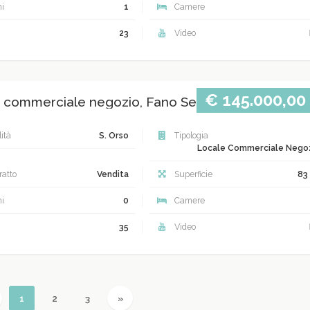
i
1
Camere
23
Video
€ 145.000,00
 commerciale negozio, Fano Semi centrale
ità
S. Orso
Tipologia
Locale Commerciale Nego
atto
Vendita
Superficie
83
i
0
Camere
35
Video
revious
(current)
Next
1
2
3
»