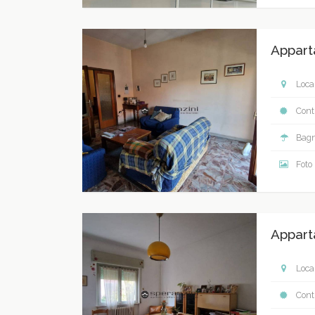
Appart
Local
Contr
Bagn
Foto
Appart
Local
Contr