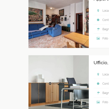
Local
Contr
Bagn
Foto
Ufficio
Local
Contr
Bagn
Foto