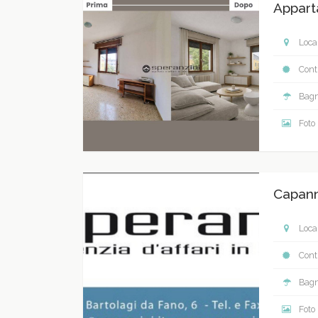
Appart
Local
Contr
Bagn
Foto
Capann
Local
Contr
Bagn
Foto