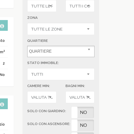
ZONA
nto
QUARTIERE
2
 m
STATO IMMOBILE:
2
No
CAMERE MIN:
BAGNI MIN:
SOLO CON GIARDINO:
SI
NO
SOLO CON ASCENSORE:
zio
SI
NO