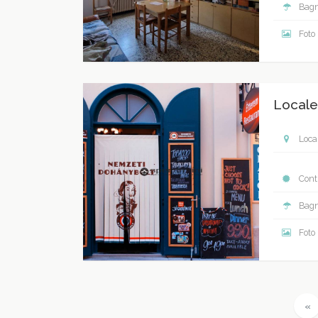
Bagn
Foto
Locale
Local
Contr
Bagn
Foto
P
«