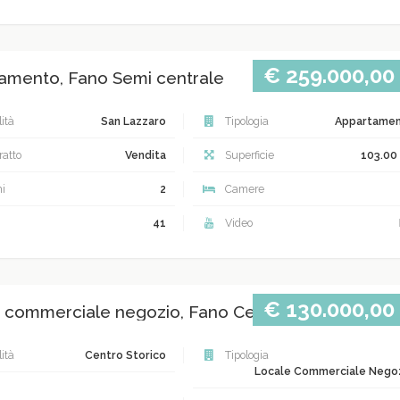
€ 259.000,00
amento, Fano Semi centrale
ità
San Lazzaro
Tipologia
Appartame
atto
Vendita
Superficie
103.00
i
2
Camere
41
Video
€ 130.000,00
 commerciale negozio, Fano Centro storico
ità
Centro Storico
Tipologia
Locale Commerciale Nego