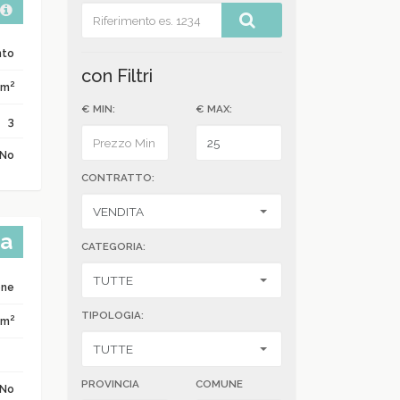
nto
con Filtri
2
 m
€ MIN:
€ MAX:
3
No
CONTRATTO:
ta
CATEGORIA:
one
TIPOLOGIA:
2
 m
PROVINCIA
COMUNE
No