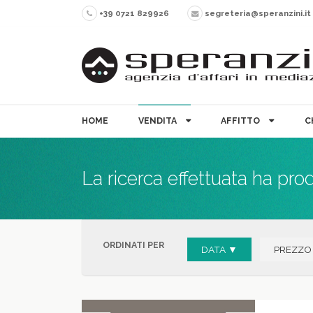
+39 0721 829926
segreteria@speranzini.it
HOME
VENDITA
AFFITTO
C
La ricerca effettuata ha pro
ORDINATI PER
DATA ▼
PREZZO