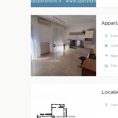
Appart
Local
Contr
Bagn
Foto
Locale
Local