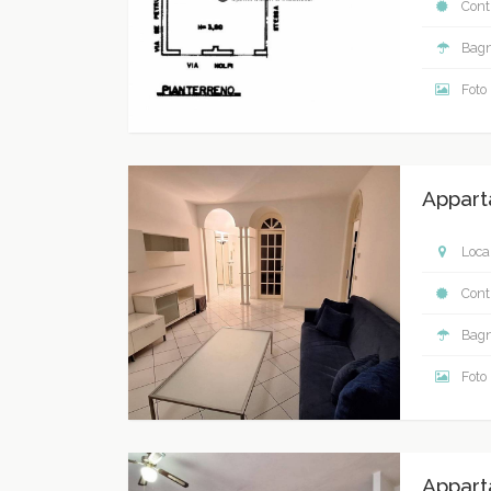
Contr
Bagn
Foto
Appart
Local
Contr
Bagn
Foto
Appart