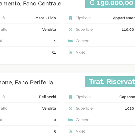
€ 190.000,00
amento, Fano Centrale
ità
Mare - Lido
Tipologia
Appartame
atto
Vendita
Superficie
110.00
i
1
Camere
51
Video
Trat. Riserva
one, Fano Periferia
ità
Bellocchi
Tipologia
Capann
atto
Vendita
Superficie
1020
i
0
Camere
5
Video