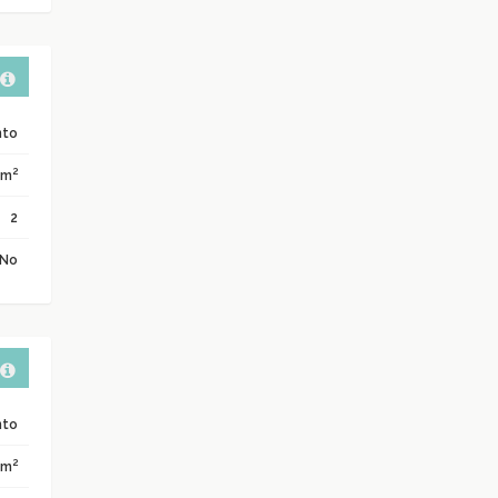
nto
2
 m
2
No
nto
2
 m