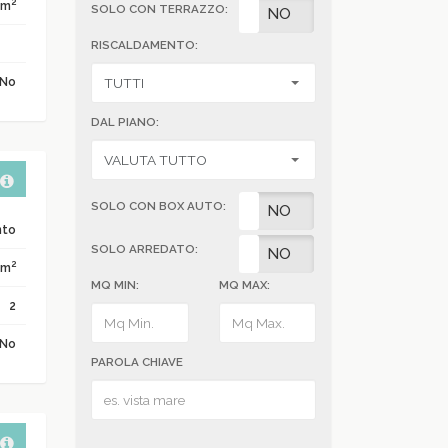
2
 m
SOLO CON TERRAZZO:
SI
NO
RISCALDAMENTO:
No
DAL PIANO:
SOLO CON BOX AUTO:
SI
NO
nto
SOLO ARREDATO:
SI
NO
2
 m
MQ MIN:
MQ MAX:
2
No
PAROLA CHIAVE