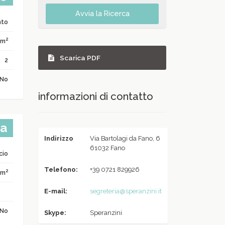
Avvia la Ricerca
nto
2
 m
Scarica PDF
2
No
informazioni di contatto
ta
Indirizzo
Via Bartolagi da Fano, 6
61032 Fano
icio
Telefono:
+39 0721 829926
2
 m
E-mail:
segreteria@speranzini.it
No
Skype:
Speranzini