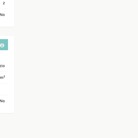
2
No
zio
2
 m
No