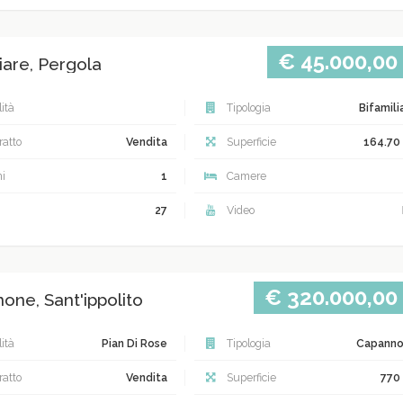
€ 45.000,00
iare, Pergola
ità
Tipologia
Bifamili
atto
Vendita
Superficie
164.70
i
1
Camere
27
Video
€ 320.000,00
one, Sant'ippolito
ità
Pian Di Rose
Tipologia
Capann
atto
Vendita
Superficie
770