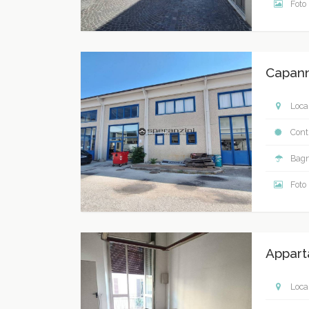
Foto
Capan
Local
Contr
Bagn
Foto
Appart
Local