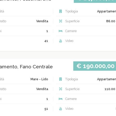
ità
Tipologia
Appartame
atto
Vendita
Superficie
86.00
i
1
Camere
41
Video
€ 190.000,00
amento, Fano Centrale
ità
Mare - Lido
Tipologia
Appartame
atto
Vendita
Superficie
110.00
i
1
Camere
51
Video