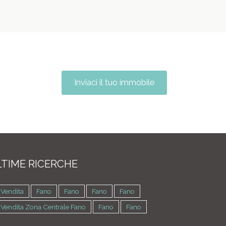
Inviaci il tuo immobile
TIME RICERCHE
 Vendita
Fano
Fano
Fano
Fano
 Vendita Zona Centrale Fano
Fano
Fano