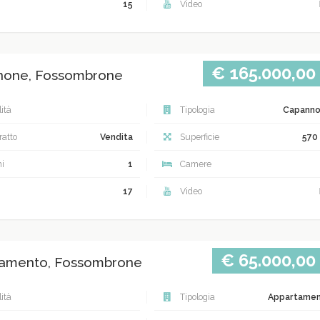
15
Video
€ 165.000,00
none, Fossombrone
ità
Tipologia
Capann
atto
Vendita
Superficie
570
i
1
Camere
17
Video
€ 65.000,00
amento, Fossombrone
ità
Tipologia
Appartame