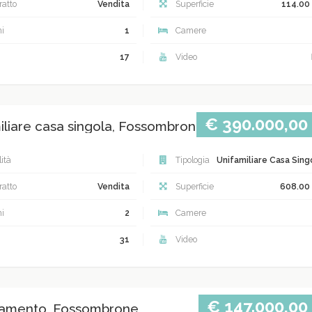
atto
Vendita
Superficie
114.00
i
1
Camere
17
Video
€ 390.000,00
iliare casa singola, Fossombrone
ità
Tipologia
Unifamiliare Casa Sing
atto
Vendita
Superficie
608.00
i
2
Camere
31
Video
€ 147.000,00
amento, Fossombrone