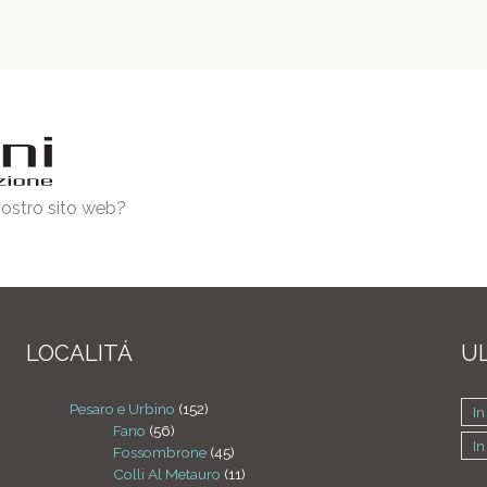
 nostro sito web?
LOCALITÁ
UL
Pesaro e Urbino
(152)
In
Fano
(56)
In
Fossombrone
(45)
Colli Al Metauro
(11)