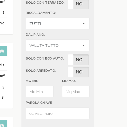
2
 m
SOLO CON TERRAZZO:
SI
NO
2
RISCALDAMENTO:
No
DAL PIANO:
SOLO CON BOX AUTO:
SI
NO
ola
SOLO ARREDATO:
SI
NO
2
 m
MQ MIN:
MQ MAX:
3
Sì
PAROLA CHIAVE