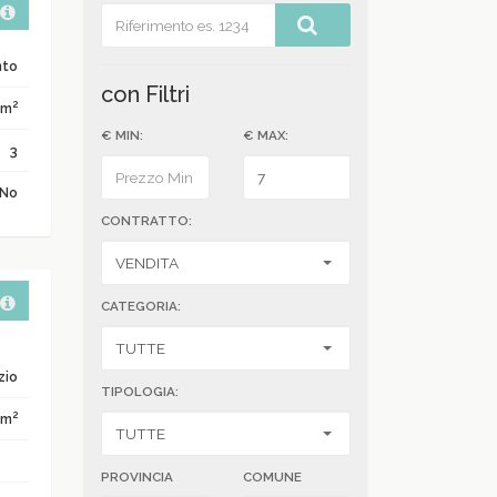
nto
con Filtri
2
 m
€ MIN:
€ MAX:
3
No
CONTRATTO:
CATEGORIA:
zio
TIPOLOGIA:
2
 m
PROVINCIA
COMUNE