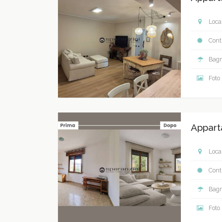
Local
Contr
Bagn
Foto
Appart
Local
Contr
Bagn
Foto