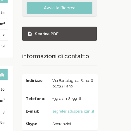
Avvia la Ricerca
nto
2
 m
Scarica PDF
2
Sì
informazioni di contatto
Indirizzo
Via Bartolagi da Fano, 6
61032 Fano
nto
Telefono:
+39 0721 829926
2
 m
E-mail:
segreteria@speranzini.it
3
No
Skype:
Speranzini