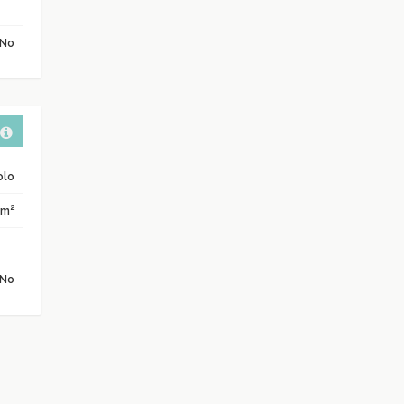
No
olo
2
 m
No