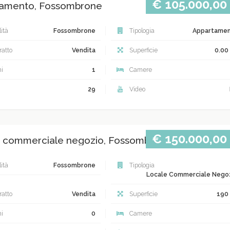
€ 105.000,00
amento, Fossombrone
ità
Fossombrone
Tipologia
Appartame
atto
Vendita
Superficie
0.00
i
1
Camere
29
Video
€ 150.000,00
 commerciale negozio, Fossombrone
ità
Fossombrone
Tipologia
Locale Commerciale Nego
atto
Vendita
Superficie
190
i
0
Camere