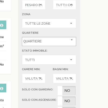
No
ZONA
QUARTIERE
one
2
 m
STATO IMMOBILE:
No
CAMERE MIN:
BAGNI MIN:
SOLO CON GIARDINO:
SI
NO
SOLO CON ASCENSORE:
nto
SI
NO