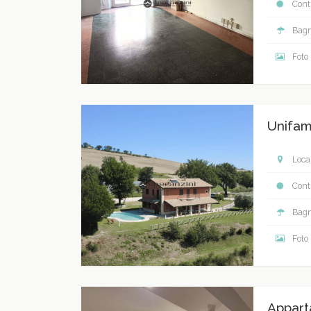
Contr
Bagn
Foto
Unifam
Local
Contr
Bagn
Foto
Appart