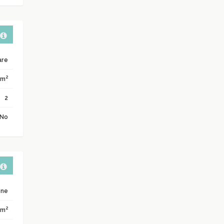
are
2
 m
2
No
one
2
 m