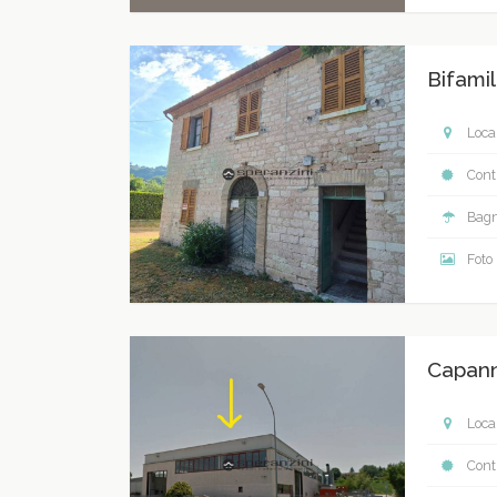
Bifamil
Local
Contr
Bagn
Foto
Capann
Local
Contr