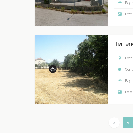
Bagn
Foto
Terreno
Local
Contr
Bagn
Foto
Previous
(c
«
1