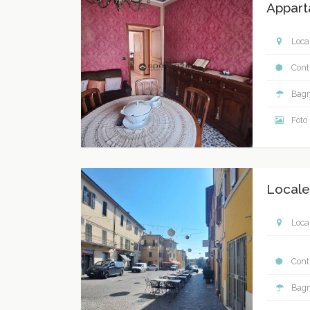
Appart
Local
Contr
Bagn
Foto
Locale
Local
Contr
Bagn