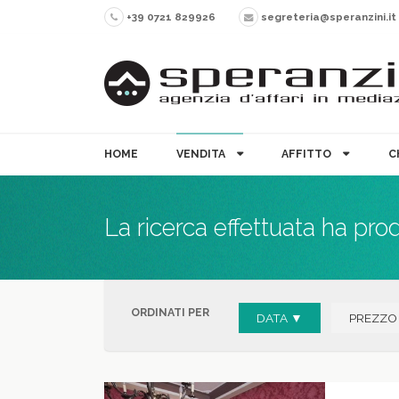
+39 0721 829926
segreteria@speranzini.it
HOME
VENDITA
AFFITTO
C
La ricerca effettuata ha pro
ORDINATI PER
DATA ▼
PREZZO