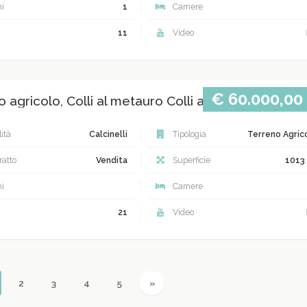
i
1
Camere
11
Video
€ 60.000,00
 agricolo, Colli al metauro Colli al metauro
ità
Calcinelli
Tipologia
Terreno Agric
atto
Vendita
Superficie
1013
i
Camere
21
Video
urrent)
Next
2
3
4
5
»