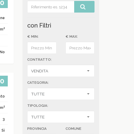
00
one
con Filtri
2
 m
€ MIN:
€ MAX:
No
CONTRATTO:
00
CATEGORIA:
nto
TIPOLOGIA:
2
 m
3
PROVINCIA
COMUNE
Sì