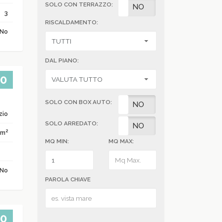
SOLO CON TERRAZZO:
SI
NO
3
RISCALDAMENTO:
No
DAL PIANO:
00
SOLO CON BOX AUTO:
SI
NO
zio
SOLO ARREDATO:
SI
NO
2
 m
MQ MIN:
MQ MAX:
No
PAROLA CHIAVE
00