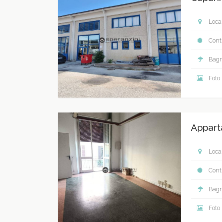
Local
Contr
Bagn
Foto
Appart
Local
Contr
Bagn
Foto