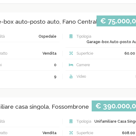
€ 75.000,
-box auto-posto auto, Fano Centrale
ità
Ospedale
Tipologia
Garage-box Auto-posto A
atto
Vendita
Superficie
60.00
i
0
Camere
9
Video
€ 390.000,
iliare casa singola, Fossombrone
ità
Tipologia
Unifamiliare Casa Sing
atto
Vendita
Superficie
608.00