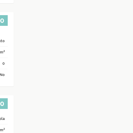
00
uto
2
 m
0
No
00
ola
2
 m