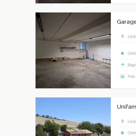
Garage
Local
Contr
Bagn
Foto
Unifam
Local
Contr