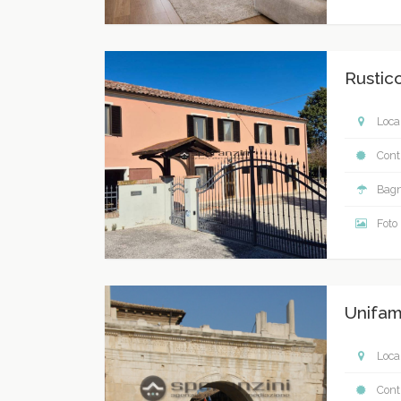
Rustic
Local
Contr
Bagn
Foto
Unifami
Local
Contr