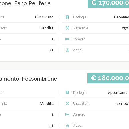
€ 170.000,
one, Fano Periferia
ità
Cuccurano
Tipologia
Capann
atto
Vendita
Superficie
250
i
1
Camere
21
Video
€ 180.000,
amento, Fossombrone
ità
Tipologia
Appartame
atto
Vendita
Superficie
124.00
i
1
Camere
51
Video