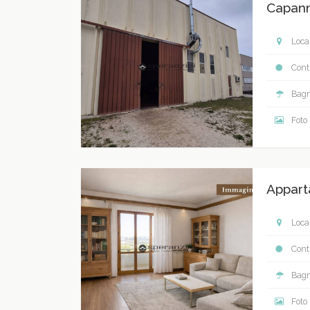
Capann
Local
Contr
Bagn
Foto
Appart
Local
Contr
Bagn
Foto