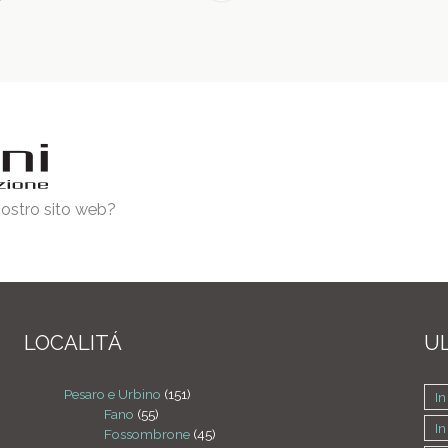
 nostro sito web?
LOCALITÁ
UL
Pesaro e Urbino
(151)
In
Fano
(55)
I
Fossombrone
(45)