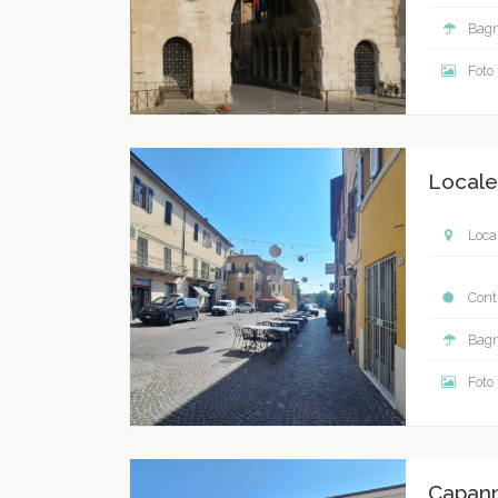
Bagn
Foto
Locale
Local
Contr
Bagn
Foto
Capan