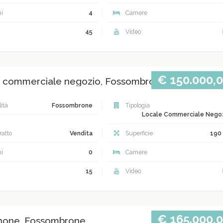
i
4
Camere
45
Video
€ 150.000,
 commerciale negozio, Fossombrone
ità
Fossombrone
Tipologia
Locale Commerciale Nego
atto
Vendita
Superficie
190
i
0
Camere
15
Video
€ 165.000,
none, Fossombrone