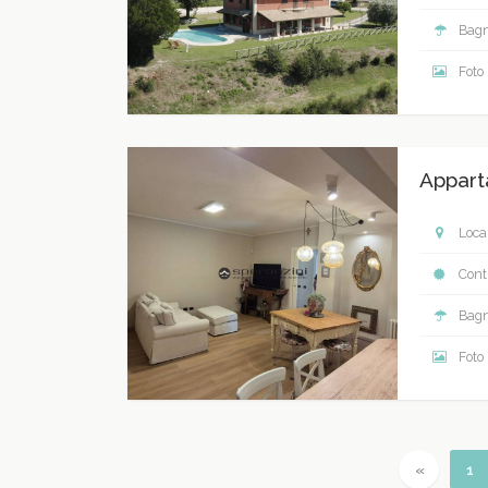
Bagn
Foto
Appart
Local
Contr
Bagn
Foto
Previous
(c
«
1