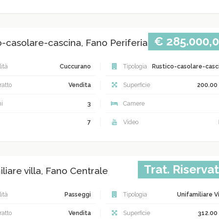
€ 285.000,
o-casolare-cascina, Fano Periferia
ità
Cuccurano
Tipologia
Rustico-casolare-casc
atto
Vendita
Superficie
200.00
i
3
Camere
7
Video
Trat. Riserva
liare villa, Fano Centrale
ità
Passeggi
Tipologia
Unifamiliare Vi
atto
Vendita
Superficie
312.00