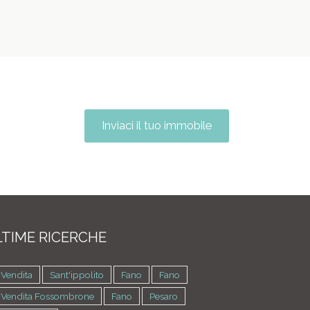
Inviaci il tuo immobile
TIME RICERCHE
 Vendita
Sant'ippolito
Fano
Fano
n Vendita Fossombrone
Fano
Pesaro