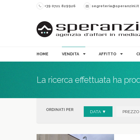
+39 0721 829926
segreteria@speranzini.it
HOME
VENDITA
AFFITTO
C
La ricerca effettuata ha pro
ORDINATI PER
DATA ▼
PREZZO