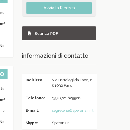
Avvia la Ricerca
one
2
 m
Scarica PDF
No
informazioni di contatto
00
Indirizzo
Via Bartolagi da Fano, 6
61032 Fano
nto
Telefono:
+39 0721 829926
2
 m
E-mail:
segreteria@speranzini.it
2
No
Skype:
Speranzini