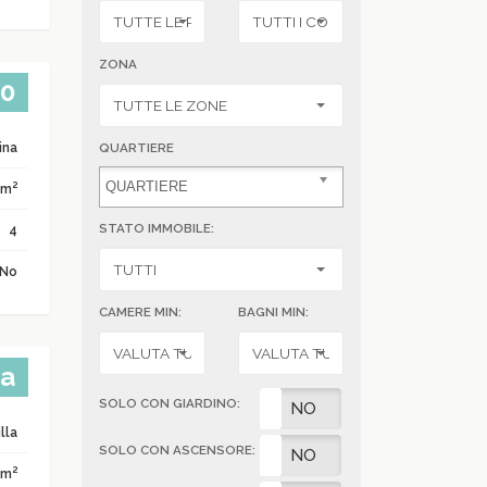
ZONA
00
ina
QUARTIERE
2
 m
STATO IMMOBILE:
4
No
CAMERE MIN:
BAGNI MIN:
ta
SOLO CON GIARDINO:
SI
NO
lla
SOLO CON ASCENSORE:
SI
NO
2
 m