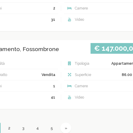
i
2
Camere
31
Video
€ 147.000,
amento, Fossombrone
ità
Tipologia
Appartame
atto
Vendita
Superficie
86.00
i
1
Camere
41
Video
urrent)
Next
2
3
4
5
»