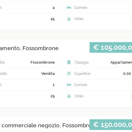
i
4
Camere
45
Video
€ 105.000,
amento, Fossombrone
ità
Fossombrone
Tipologia
Appartame
atto
Vendita
Superficie
0.00
i
1
Camere
29
Video
€ 150.000,
 commerciale negozio, Fossombrone