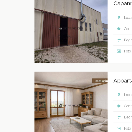
Capann
Local
Contr
Bagn
Foto
Appart
Local
Contr
Bagn
Foto