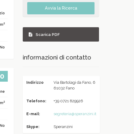
Avvia la Ricerca
zio
2
 m
Scarica PDF
No
informazioni di contatto
00
Indirizzo
Via Bartolagi da Fano, 6
61032 Fano
one
Telefono:
+39 0721 829926
2
 m
E-mail:
segreteria@speranzini.it
No
Skype:
Speranzini