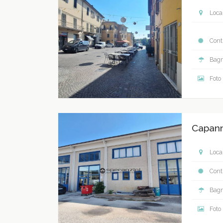
Local
Contr
Bagn
Foto
Capan
Local
Contr
Bagn
Foto