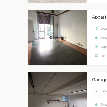
Appart
Local
Contr
Bagn
Foto
Garage
Local
Contr