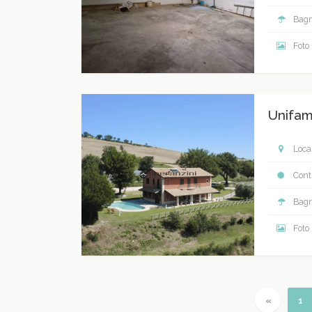
Bagn
Foto
Unifam
Local
Contr
Bagn
Foto
Previous
(c
«
1