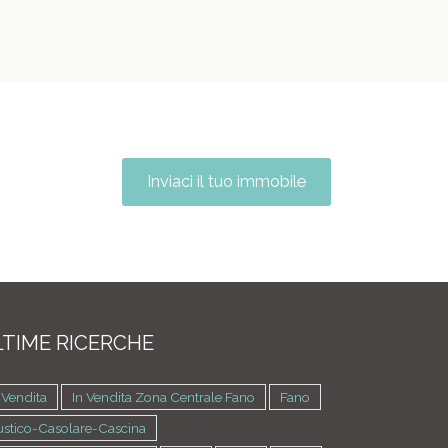
Inviaci il tuo immobile
TIME RICERCHE
 Vendita
In Vendita Zona Centrale Fano
Fano
ustico-Casolare-Cascina