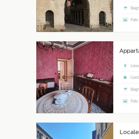
Bagn
Foto
Appart
Local
Contr
Bagn
Foto
Locale