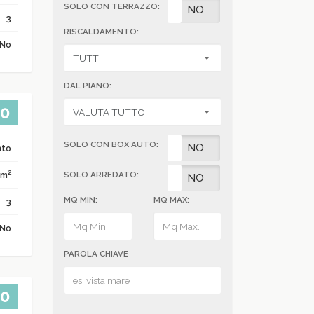
SOLO CON TERRAZZO:
SI
NO
3
RISCALDAMENTO:
No
DAL PIANO:
00
SOLO CON BOX AUTO:
SI
NO
nto
2
 m
SOLO ARREDATO:
SI
NO
MQ MIN:
MQ MAX:
3
No
PAROLA CHIAVE
00