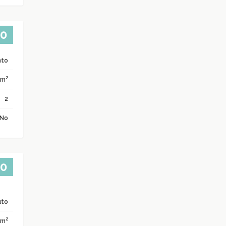
00
nto
2
 m
2
No
00
uto
2
 m