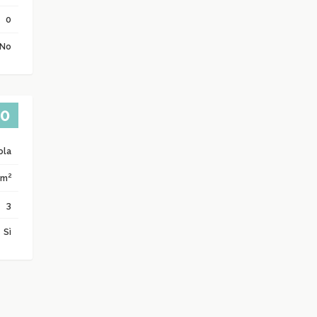
0
No
00
ola
2
 m
3
Sì