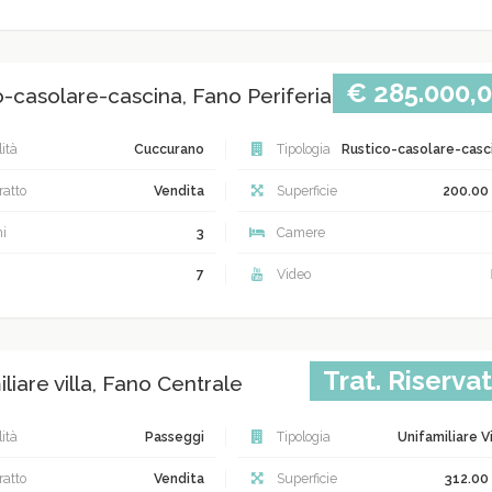
€ 285.000,
o-casolare-cascina, Fano Periferia
ità
Cuccurano
Tipologia
Rustico-casolare-casc
atto
Vendita
Superficie
200.00
i
3
Camere
7
Video
Trat. Riserva
liare villa, Fano Centrale
ità
Passeggi
Tipologia
Unifamiliare Vi
atto
Vendita
Superficie
312.00