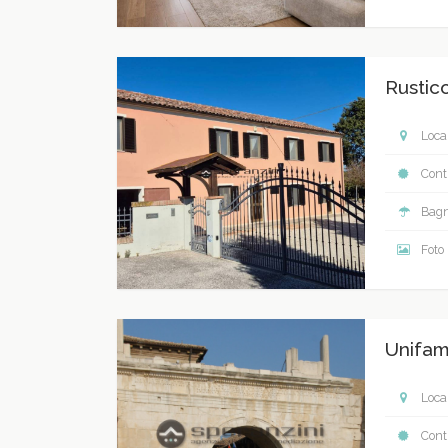
Rustic
Local
Contr
Bagn
Foto
Unifami
Local
Contr