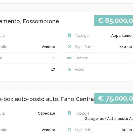
€ 65.000,
amento, Fossombrone
ità
Tipologia
Appartame
atto
Vendita
Superficie
114.00
i
1
Camere
17
Video
€ 75.000,
-box auto-posto auto, Fano Centrale
ità
Ospedale
Tipologia
Garage-box Auto-posto A
atto
Vendita
Superficie
60.00