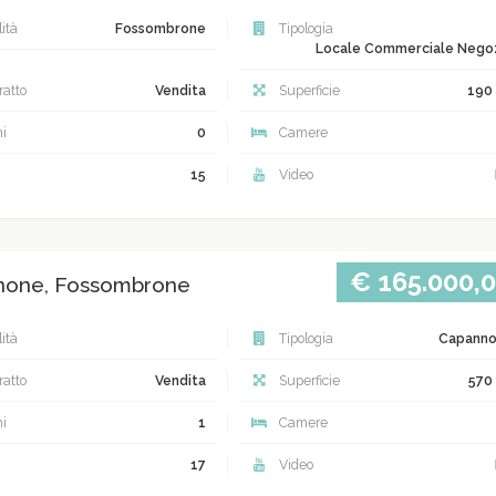
ità
Fossombrone
Tipologia
Locale Commerciale Nego
atto
Vendita
Superficie
190
i
0
Camere
15
Video
€ 165.000,
none, Fossombrone
ità
Tipologia
Capann
atto
Vendita
Superficie
570
i
1
Camere
17
Video