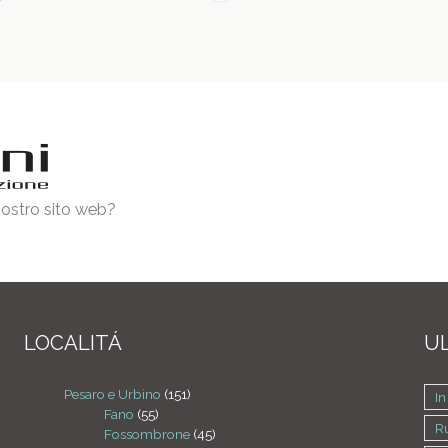
 nostro sito web?
LOCALITÁ
UL
Pesaro e Urbino
(151)
In
Fano
(55)
R
Fossombrone
(45)