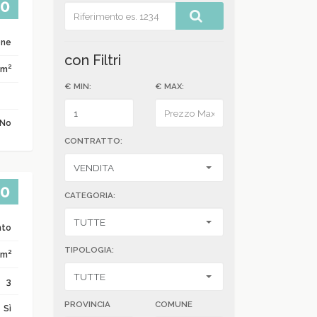
00
one
con Filtri
2
 m
€ MIN:
€ MAX:
No
CONTRATTO:
00
CATEGORIA:
nto
TIPOLOGIA:
2
 m
3
PROVINCIA
COMUNE
Sì