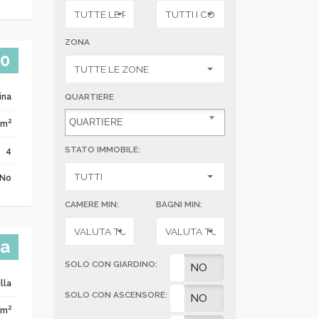
ZONA
00
ina
QUARTIERE
2
 m
STATO IMMOBILE:
4
No
CAMERE MIN:
BAGNI MIN:
ta
SOLO CON GIARDINO:
SI
NO
lla
SOLO CON ASCENSORE:
SI
NO
2
 m