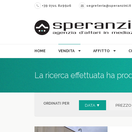
+39 0721 829926
segreteria@speranzini.it
HOME
VENDITA
AFFITTO
C
La ricerca effettuata ha pro
ORDINATI PER
DATA ▼
PREZZO