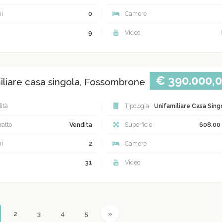
i
0
Camere
9
Video
€ 390.000,
iliare casa singola, Fossombrone
ità
Tipologia
Unifamiliare Casa Sing
atto
Vendita
Superficie
608.00
i
2
Camere
31
Video
urrent)
Next
2
3
4
5
»