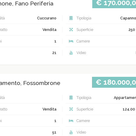
€ 170.000,
one, Fano Periferia
ità
Cuccurano
Tipologia
Capann
atto
Vendita
Superficie
250
i
1
Camere
21
Video
€ 180.000,
amento, Fossombrone
ità
Tipologia
Appartame
atto
Vendita
Superficie
124.00
i
1
Camere
51
Video