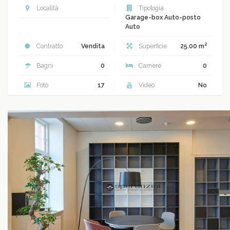
Località
Tipologia
Garage-box Auto-posto
Auto
2
Contratto
Vendita
Superficie
25.00 m
Bagni
0
Camere
0
Foto
17
Video
No