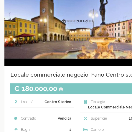
Locale commerciale negozio, Fano Centro st
€ 180.000,00
Località
Centro Storico
Tipologia
Locale Commerciale Ne
Contratto
Vendita
Superficie
1
Bagni
1
Camere