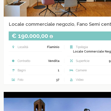
Locale commerciale negozio, Fano Semi cent
€ 190.000,00
Località
Flaminio
Tipologia
Locale Commerciale Neg
Contratto
Vendita
Superficie
9
Bagni
1
Camere
Foto
37
Video