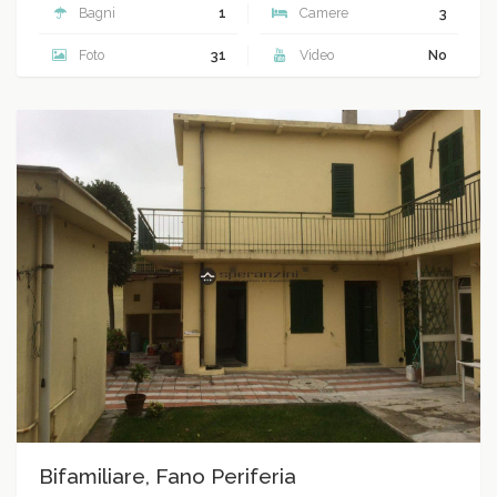
Bagni
1
Camere
3
Foto
31
Video
No
Bifamiliare, Fano Periferia