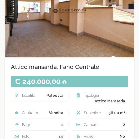
Attico mansarda, Fano Centrale
€ 240.000,00
Località
Paleotta
Tipologia
Attico Mansarda
2
Contratto
Vendita
Superficie
56.00 m
Bagni
1
Camere
2
Foto
49
Video
No