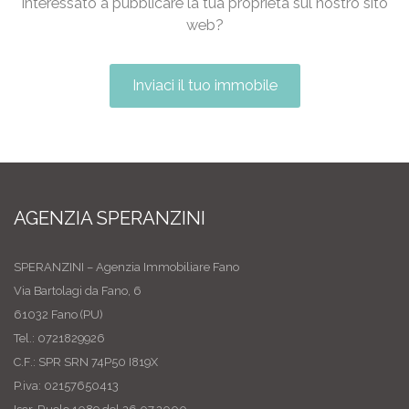
Interessato a pubblicare la tua proprietà sul nostro sito
web?
Inviaci il tuo immobile
AGENZIA SPERANZINI
SPERANZINI – Agenzia Immobiliare Fano
Via Bartolagi da Fano, 6
61032 Fano (PU)
Tel.: 0721829926
C.F.: SPR SRN 74P50 I819X
P.iva: 02157650413