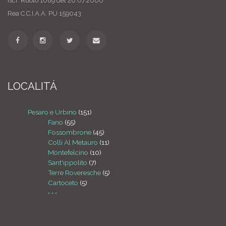
Iscr. Ruolo 1089 del 26.07.2000
Rea C.C.I.A.A. PU 159043
LOCALITÁ
Pesaro e Urbino
(151)
Fano
(55)
Fossombrone
(45)
Colli Al Metauro
(11)
Montefelcino
(10)
Sant'ippolito
(7)
Terre Roveresche
(5)
Cartoceto
(5)
• • •