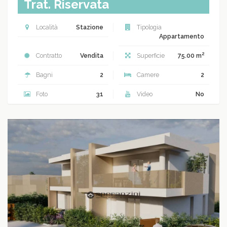
Trat. Riservata
Località
Stazione
Tipologia
Appartamento
2
Contratto
Vendita
Superficie
75.00 m
Bagni
2
Camere
2
Foto
31
Video
No