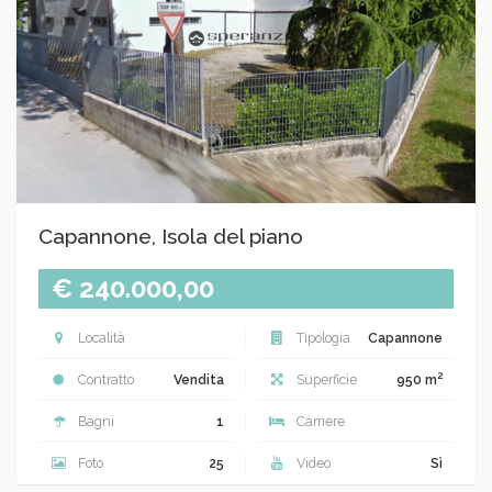
Capannone, Isola del piano
€ 240.000,00
Località
Tipologia
Capannone
2
Contratto
Vendita
Superficie
950 m
Bagni
1
Camere
Foto
25
Video
Sì