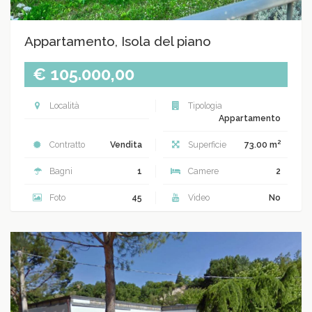
Appartamento, Isola del piano
€ 105.000,00
Località
Tipologia
Appartamento
2
Contratto
Vendita
Superficie
73.00 m
Bagni
1
Camere
2
Foto
45
Video
No