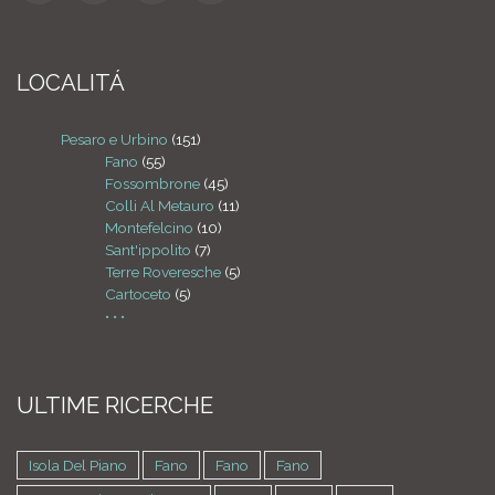
LOCALITÁ
Pesaro e Urbino
(151)
Fano
(55)
Fossombrone
(45)
Colli Al Metauro
(11)
Montefelcino
(10)
Sant'ippolito
(7)
Terre Roveresche
(5)
Cartoceto
(5)
• • •
ULTIME RICERCHE
Isola Del Piano
Fano
Fano
Fano