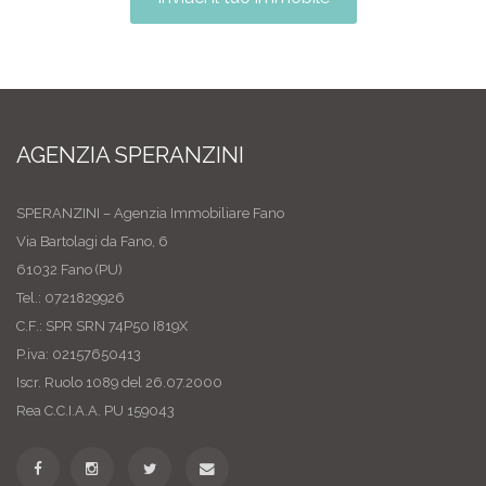
AGENZIA SPERANZINI
SPERANZINI – Agenzia Immobiliare Fano
Via Bartolagi da Fano, 6
61032 Fano (PU)
Tel.: 0721829926
C.F.: SPR SRN 74P50 I819X
P.iva: 02157650413
Iscr. Ruolo 1089 del 26.07.2000
Rea C.C.I.A.A. PU 159043