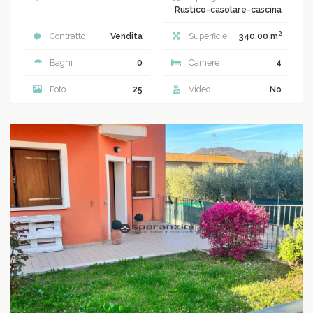
Rustico-casolare-cascina
2
Contratto
Vendita
Superficie
340.00 m
Bagni
0
Camere
4
Foto
25
Video
No