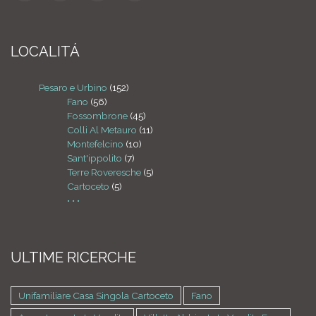
LOCALITÁ
Pesaro e Urbino
(152)
Fano
(56)
Fossombrone
(45)
Colli Al Metauro
(11)
Montefelcino
(10)
Sant'ippolito
(7)
Terre Roveresche
(5)
Cartoceto
(5)
• • •
ULTIME RICERCHE
Unifamiliare Casa Singola Cartoceto
Fano