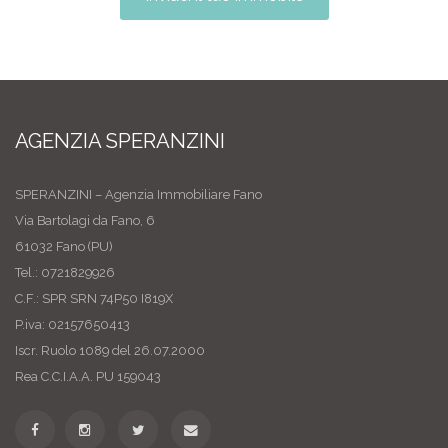
AGENZIA SPERANZINI
SPERANZINI – Agenzia Immobiliare Fano
Via Bartolagi da Fano, 6
61032 Fano (PU)
Tel.: 0721829926
C.F.: SPR SRN 74P50 I819X
P.iva: 02157650413
Iscr. Ruolo 1089 del 26.07.2000
Rea C.C.I.A.A. PU 159043