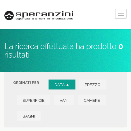
La ricerca effettuata ha prodotto
0
risultati
ORDINATI PER
DATA ▲
PREZZO
SUPERFICIE
VANI
CAMERE
BAGNI