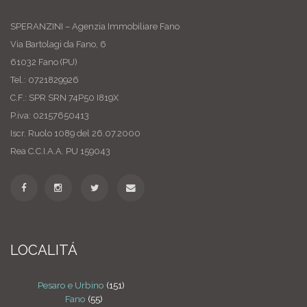
SPERANZINI – Agenzia Immobiliare Fano
Via Bartolagi da Fano, 6
61032 Fano (PU)
Tel.: 0721829926
C.F.: SPR SRN 74P50 I819X
P.iva: 02157650413
Iscr. Ruolo 1089 del 26.07.2000
Rea C.C.I.A.A. PU 159043
LOCALITÁ
Pesaro e Urbino
(151)
Fano
(55)