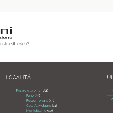
 nostro sito web?
LOCALITÁ
UL
Pesaro e Urbino
(151)
F
Fano
(55)
F
Fossombrone
(45)
Colli Al Metauro
(11)
Montefelcino
(10)