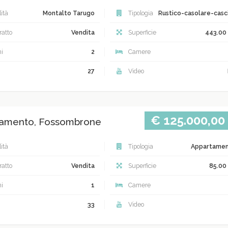
ità
Montalto Tarugo
Tipologia
Rustico-casolare-casc
atto
Vendita
Superficie
443.00
i
2
Camere
27
Video
€ 125.000,00
amento, Fossombrone
ità
Tipologia
Appartame
atto
Vendita
Superficie
85.00
i
1
Camere
33
Video