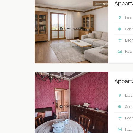
Appart
Local
Contr
Bagn
Foto
Appart
Local
Contr
Bagn
Foto