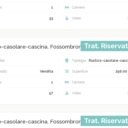
i
1
Camere
33
Video
Trat. Riserva
o-casolare-cascina, Fossombrone
ità
Tipologia
Rustico-casolare-casc
atto
Vendita
Superficie
256.00
i
1
Camere
57
Video
Trat. Riserva
o-casolare-cascina, Fossombrone Fossombrone