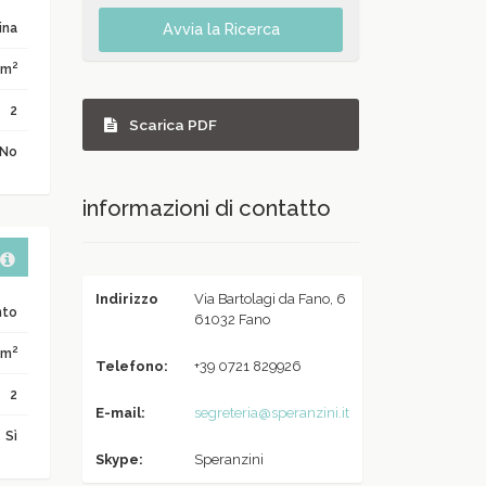
ina
Avvia la Ricerca
2
 m
2
Scarica PDF
No
informazioni di contatto
Indirizzo
Via Bartolagi da Fano, 6
nto
61032 Fano
2
 m
Telefono:
+39 0721 829926
2
E-mail:
segreteria@speranzini.it
Sì
Skype:
Speranzini