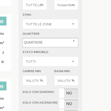
ZONA
nto
QUARTIERE
2
 m
STATO IMMOBILE:
2
Sì
CAMERE MIN:
BAGNI MIN:
SOLO CON GIARDINO:
SI
NO
nto
SOLO CON ASCENSORE:
SI
NO
2
 m