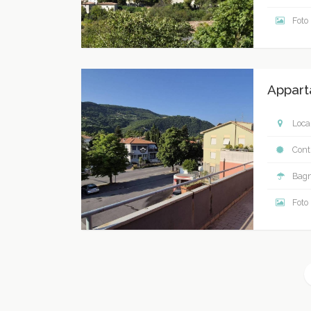
Foto
Appart
Local
Contr
Bagn
Foto