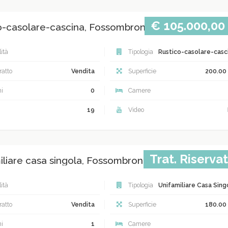
€ 105.000,00
o-casolare-cascina, Fossombrone
ità
Tipologia
Rustico-casolare-casc
atto
Vendita
Superficie
200.00
i
0
Camere
19
Video
Trat. Riserva
iliare casa singola, Fossombrone
ità
Tipologia
Unifamiliare Casa Sing
atto
Vendita
Superficie
180.00
i
1
Camere