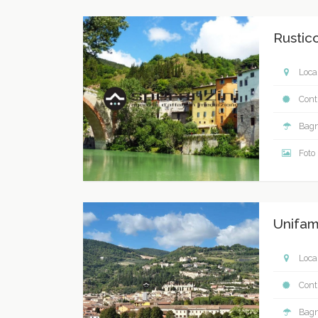
Rustic
Local
Contr
Bagn
Foto
Unifam
Local
Contr
Bagn