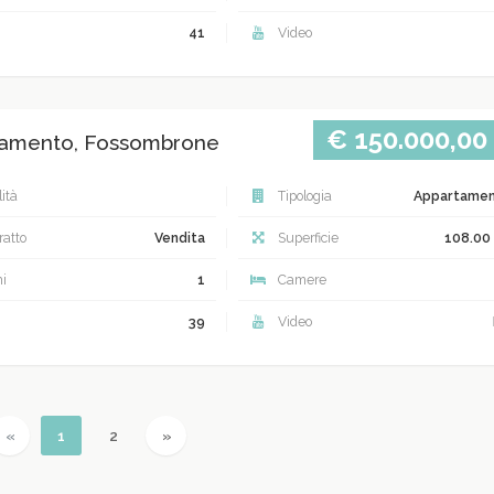
41
Video
€ 150.000,00
amento, Fossombrone
ità
Tipologia
Appartame
atto
Vendita
Superficie
108.00
i
1
Camere
39
Video
Previous
(current)
Next
«
1
2
»