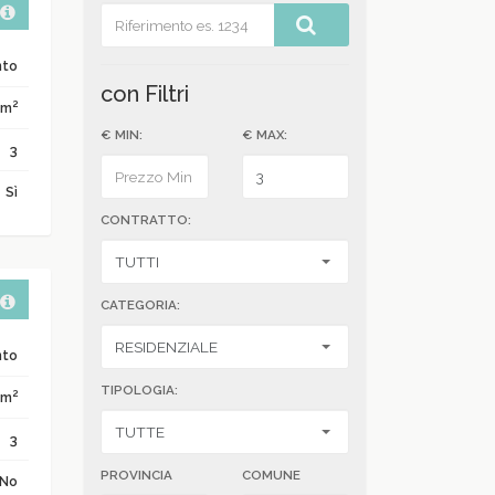
nto
con Filtri
2
 m
€ MIN:
€ MAX:
3
Sì
CONTRATTO:
CATEGORIA:
nto
TIPOLOGIA:
2
 m
3
PROVINCIA
COMUNE
No