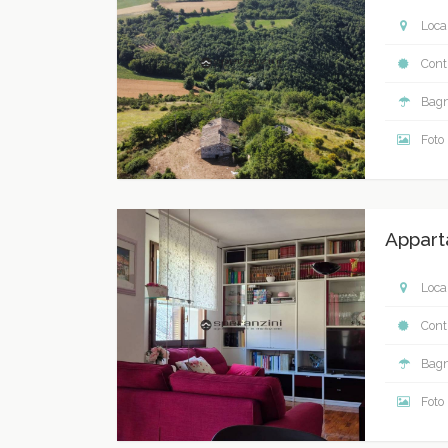
Local
Contr
Bagn
Foto
Appart
Local
Contr
Bagn
Foto