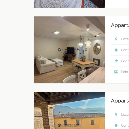
Appart
Local
Contr
Bagn
Foto
Appart
Local
Contr