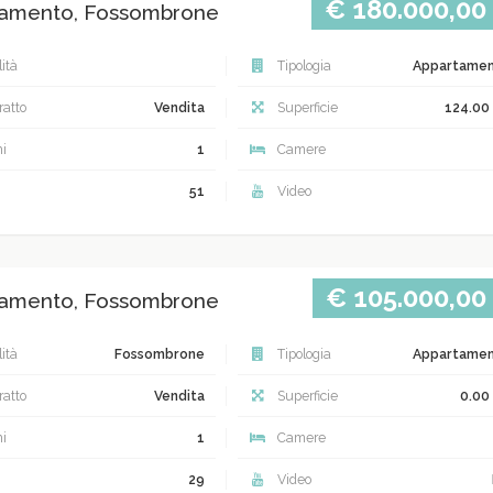
€ 180.000,00
amento, Fossombrone
ità
Tipologia
Appartame
atto
Vendita
Superficie
124.00
i
1
Camere
51
Video
€ 105.000,00
amento, Fossombrone
ità
Fossombrone
Tipologia
Appartame
atto
Vendita
Superficie
0.00
i
1
Camere
29
Video