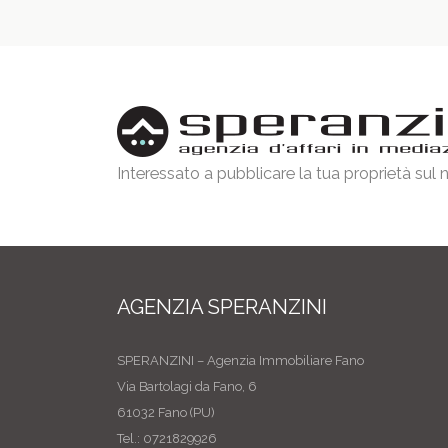
Interessato a pubblicare la tua proprietà sul
AGENZIA SPERANZINI
SPERANZINI – Agenzia Immobiliare Fano
Via Bartolagi da Fano, 6
61032 Fano (PU)
Tel.: 0721829926