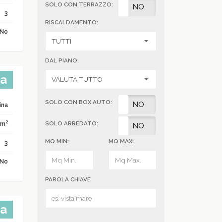
SOLO CON TERRAZZO:
SI
NO
3
RISCALDAMENTO:
No
DAL PIANO:
ta
SOLO CON BOX AUTO:
SI
NO
ina
2
 m
SOLO ARREDATO:
SI
NO
MQ MIN:
MQ MAX:
3
No
PAROLA CHIAVE
ta