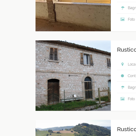
Bagn
Foto
Rustic
Local
Contr
Bagn
Foto
Rustic