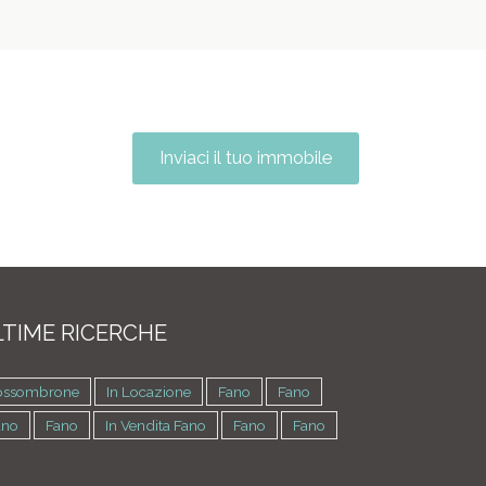
Inviaci il tuo immobile
TIME RICERCHE
ossombrone
In Locazione
Fano
Fano
ano
Fano
In Vendita Fano
Fano
Fano