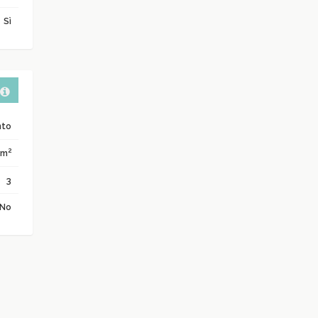
Sì
nto
2
 m
3
No