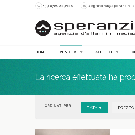
+39 0721 829926
segreteria@speranzini.it
HOME
VENDITA
AFFITTO
C
La ricerca effettuata ha pro
ORDINATI PER
DATA ▼
PREZZO