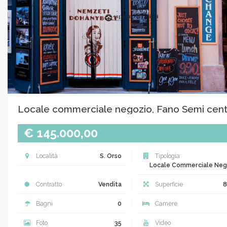
Locale commerciale negozio, Fano Semi cent
€ 145.000,00
Località
S. Orso
Tipologia
Locale Commerciale Neg
Contratto
Vendita
Superficie
8
Bagni
0
Camere
Foto
35
Video