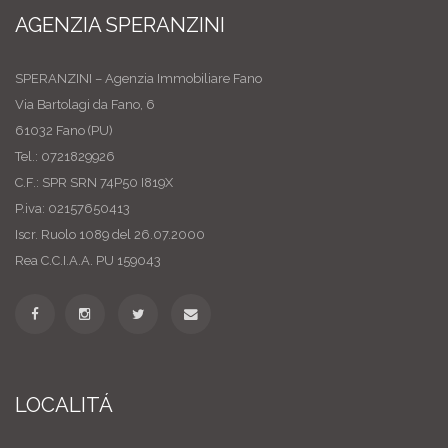
AGENZIA SPERANZINI
SPERANZINI – Agenzia Immobiliare Fano
Via Bartolagi da Fano, 6
61032 Fano (PU)
Tel.: 0721829926
C.F.: SPR SRN 74P50 I819X
P.iva: 02157650413
Iscr. Ruolo 1089 del 26.07.2000
Rea C.C.I.A.A. PU 159043
LOCALITÁ