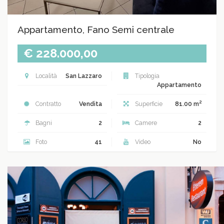
Appartamento, Fano Semi centrale
€ 228.000,00
Località
San Lazzaro
Tipologia
Appartamento
2
Contratto
Vendita
Superficie
81.00 m
Bagni
2
Camere
2
Foto
41
Video
No