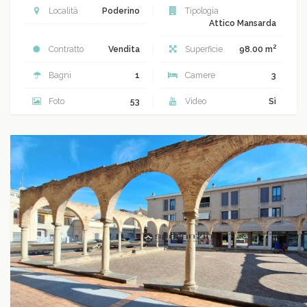
Località
Poderino
Tipologia
Attico Mansarda
2
Contratto
Vendita
Superficie
98.00 m
Bagni
1
Camere
3
Foto
53
Video
Sì