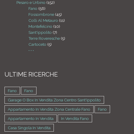
Pesaro e Urbino
(152)
Fano
(56)
Fossombrone
(45)
Colli Al Metauro
(11)
Montefelcino
(10)
Sant'ippolito
(7)
Terre Roveresche
(5)
Cartoceto
(5)
• • •
ULTIME RICERCHE
Fano
Fano
Garage O Box In Vendita Zona Centro Sant'ippolito
Appartamento In Vendita Zona Centrale Fano
Fano
Appartamento In Vendita
In Vendita Fano
Casa Singola In Vendita