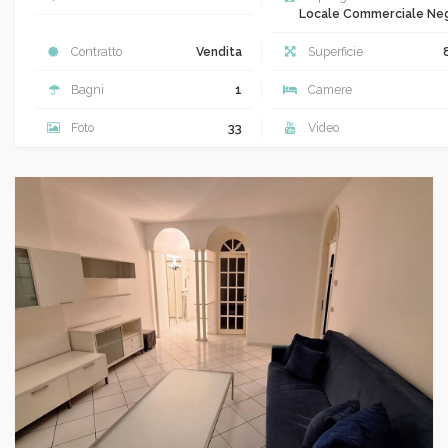
Locale Commerciale Ne
Contratto
Vendita
Superficie
Bagni
1
Camere
Foto
33
Video