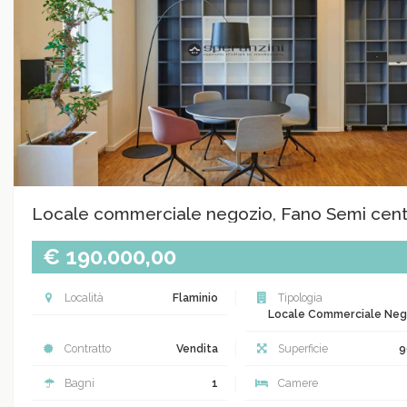
Locale commerciale negozio, Fano Semi cent
€ 190.000,00
Località
Flaminio
Tipologia
Locale Commerciale Neg
Contratto
Vendita
Superficie
9
Bagni
1
Camere