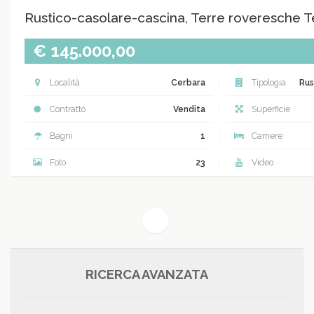
Rustico-casolare-cascina, Terre roveresche 
€ 145.000,00
Località
Cerbara
Tipologia
Rus
Contratto
Vendita
Superficie
Bagni
1
Camere
Foto
23
Video
(current)
1
RICERCA AVANZATA