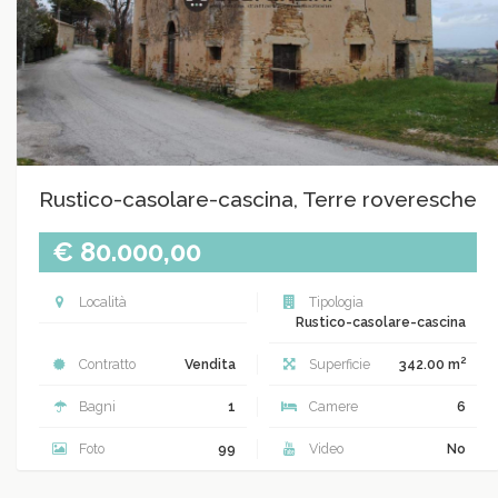
Rustico-casolare-cascina, Terre roveresche
€ 80.000,00
Località
Tipologia
Rustico-casolare-cascina
2
Contratto
Vendita
Superficie
342.00 m
Bagni
1
Camere
6
Foto
99
Video
No