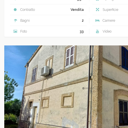
Contratto
Vendita
Superficie
Bagni
2
Camere
Foto
33
Video