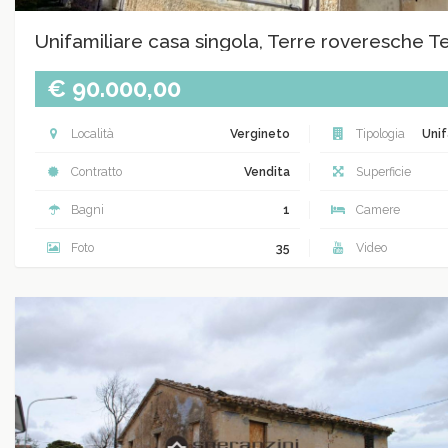
Unifamiliare casa singola, Terre roveresche T
€ 90.000,00
Località
Vergineto
Tipologia
Unif
Contratto
Vendita
Superficie
Bagni
1
Camere
Foto
35
Video