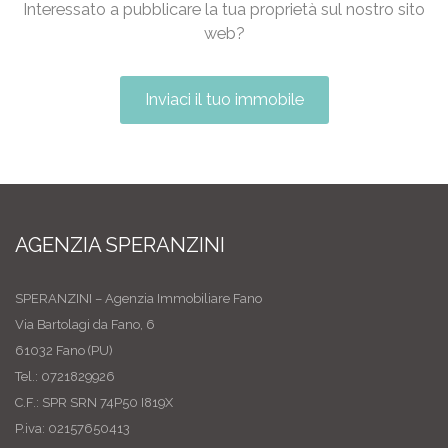
Interessato a pubblicare la tua proprietà sul nostro sito
web?
Inviaci il tuo immobile
AGENZIA SPERANZINI
SPERANZINI – Agenzia Immobiliare Fano
Via Bartolagi da Fano, 6
61032 Fano (PU)
Tel.: 0721829926
C.F.: SPR SRN 74P50 I819X
P.iva: 02157650413