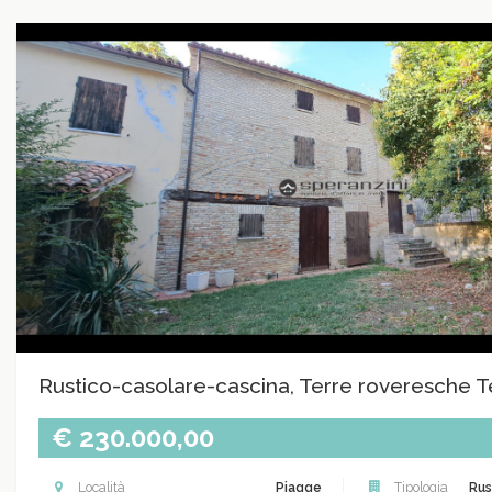
Rustico-casolare-cascina, Terre roveresche 
€ 230.000,00
Località
Piagge
Tipologia
Rus