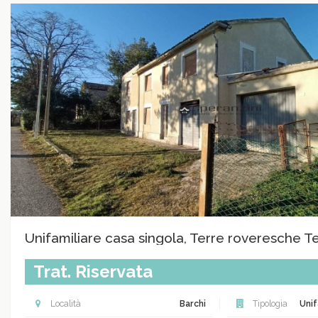
Unifamiliare casa singola, Terre roveresche T
Trat. Riservata
Località
Barchi
Tipologia
Unif