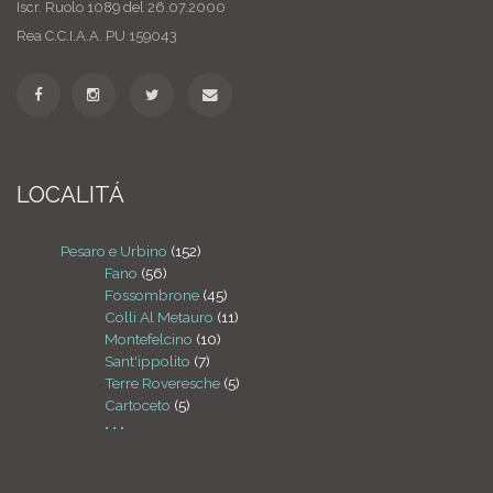
Iscr. Ruolo 1089 del 26.07.2000
Rea C.C.I.A.A. PU 159043
LOCALITÁ
Pesaro e Urbino
(152)
Fano
(56)
Fossombrone
(45)
Colli Al Metauro
(11)
Montefelcino
(10)
Sant'ippolito
(7)
Terre Roveresche
(5)
Cartoceto
(5)
• • •