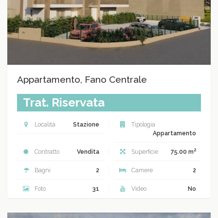
Appartamento, Fano Centrale
Trat. Riservata
Località
Stazione
Tipologia
Appartamento
2
Contratto
Vendita
Superficie
75.00 m
Bagni
2
Camere
2
Foto
31
Video
No