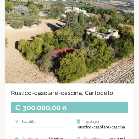
Rustico-casolare-cascina, Cartoceto
€ 300.000,00
Località
Tipologia
Rustico-casolare-cascina
2
Contratto
Vendita
Superficie
220.00 m