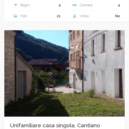
Bagni
4
Camere
4
Foto
21
Video
No
Unifamiliare casa singola, Cantiano