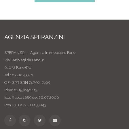
AGENZIA SPERANZINI
SPERANZINI – Agenzia Immobiliare Fano
Via Bartolagi da Fano, 6
61032 Fano (PU)
Tel.: 0721829926
C.F.: SPR SRN 74P50 I819X
P.iva: 02157650413
Iscr. Ruolo 1089 del 26.07.2000
Rea C.C.I.A.A. PU 159043