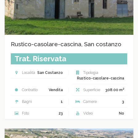
Rustico-casolare-cascina, San costanzo
Trat. Riservata
Località
San Costanzo
Tipologia
Rustico-casolare-cascina
2
Contratto
Vendita
Superficie
308.00 m
Bagni
1
Camere
3
Foto
23
Video
No