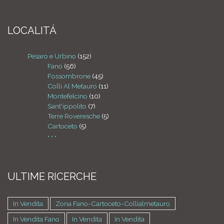
LOCALITÁ
Pesaro e Urbino
(152)
Fano
(56)
Fossombrone
(45)
Colli Al Metauro
(11)
Montefelcino
(10)
Sant'ippolito
(7)
Terre Roveresche
(5)
Cartoceto
(5)
• • •
ULTIME RICERCHE
In Vendita
Zona Fano-Cartoceto-Collialmetauro
In Vendita Fano
In Vendita
In Vendita