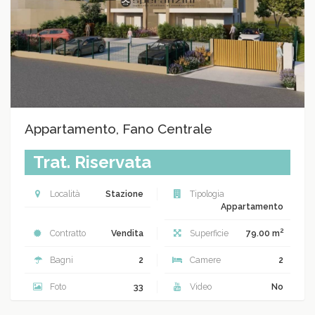
Appartamento, Fano Centrale
Trat. Riservata
Località
Stazione
Tipologia
Appartamento
2
Contratto
Vendita
Superficie
79.00 m
Bagni
2
Camere
2
Foto
33
Video
No