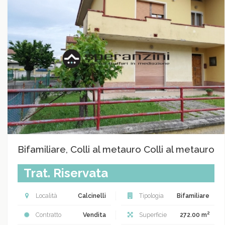
Bifamiliare, Colli al metauro Colli al metauro
Trat. Riservata
Località
Calcinelli
Tipologia
Bifamiliare
2
Contratto
Vendita
Superficie
272.00 m