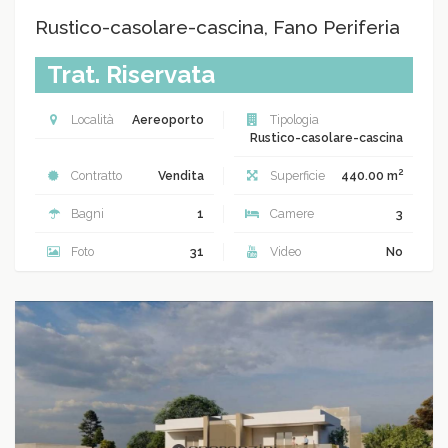
Rustico-casolare-cascina, Fano Periferia
Trat. Riservata
Località
Aereoporto
Tipologia
Rustico-casolare-cascina
2
Contratto
Vendita
Superficie
440.00 m
Bagni
1
Camere
3
Foto
31
Video
No