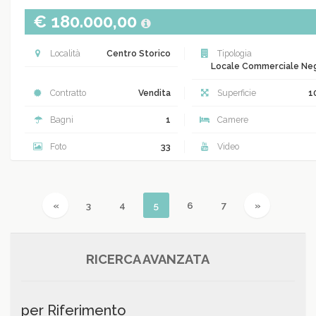
€ 180.000,00
Località
Centro Storico
Tipologia
Locale Commerciale Ne
Contratto
Vendita
Superficie
1
Bagni
1
Camere
Foto
33
Video
Previous
(current)
Next
«
3
4
5
6
7
»
RICERCA AVANZATA
per Riferimento