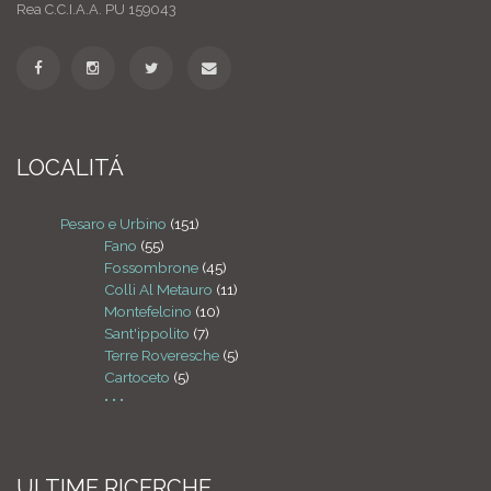
Rea C.C.I.A.A. PU 159043
LOCALITÁ
Pesaro e Urbino
(151)
Fano
(55)
Fossombrone
(45)
Colli Al Metauro
(11)
Montefelcino
(10)
Sant'ippolito
(7)
Terre Roveresche
(5)
Cartoceto
(5)
• • •
ULTIME RICERCHE