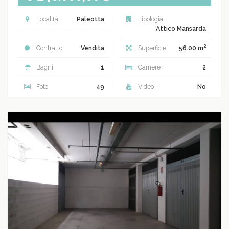
Località
Paleotta
Tipologia
Attico Mansarda
2
Contratto
Vendita
Superficie
56.00 m
Bagni
1
Camere
2
Foto
49
Video
No