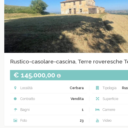
Rustico-casolare-cascina, Terre roveresche 
€ 145.000,00
Località
Cerbara
Tipologia
Rus
Contratto
Vendita
Superficie
Bagni
1
Camere
Foto
23
Video