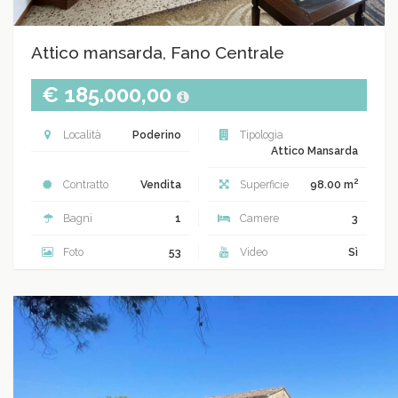
Attico mansarda, Fano Centrale
€ 185.000,00
Località
Poderino
Tipologia
Attico Mansarda
2
Contratto
Vendita
Superficie
98.00 m
Bagni
1
Camere
3
Foto
53
Video
Sì