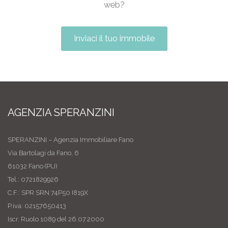
web?
Inviaci il tuo immobile
AGENZIA SPERANZINI
SPERANZINI – Agenzia Immobiliare Fano
Via Bartolagi da Fano, 6
61032 Fano (PU)
Tel.: 0721829926
C.F.: SPR SRN 74P50 I819X
P.iva: 02157650413
Iscr. Ruolo 1089 del 26.07.2000