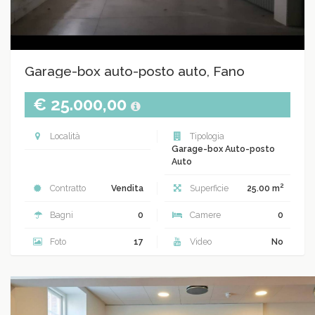
Garage-box auto-posto auto, Fano
€ 25.000,00
Località
Tipologia
Garage-box Auto-posto
Auto
2
Contratto
Vendita
Superficie
25.00 m
Bagni
0
Camere
0
Foto
17
Video
No