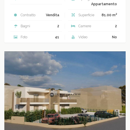
Appartamento
2
Contratto
Vendita
Superficie
81.00 m
Bagni
2
Camere
2
Foto
41
Video
No