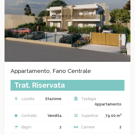
Appartamento, Fano Centrale
Trat. Riservata
Località
Stazione
Tipologia
Appartamento
2
Contratto
Vendita
Superficie
79.00 m
Bagni
2
Camere
2