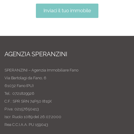
Inviaci il tuo immobile
AGENZIA SPERANZINI
SPERANZINI – Agenzia Immobiliare Fano
Via Bartolagi da Fano, 6
61032 Fano (PU)
Tel.: 0721829926
C.F.: SPR SRN 74P50 I819X
P.iva: 02157650413
Iscr. Ruolo 1089 del 26.07.2000
Rea C.C.I.A.A. PU 159043