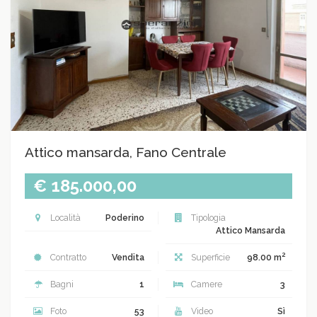
Attico mansarda, Fano Centrale
€ 185.000,00
Località
Poderino
Tipologia
Attico Mansarda
2
Contratto
Vendita
Superficie
98.00 m
Bagni
1
Camere
3
Foto
53
Video
Sì