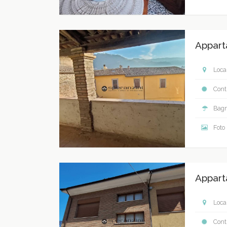
Appart
Local
Contr
Bagn
Foto
Appart
Local
Contr