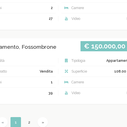
i
2
Camere
27
Video
€ 150.000,00
amento, Fossombrone
ità
Tipologia
Appartame
atto
Vendita
Superficie
108.00
i
1
Camere
39
Video
Previous
(current)
Next
«
1
2
»