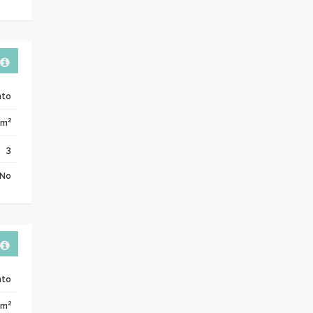
nto
2
 m
3
No
nto
2
 m