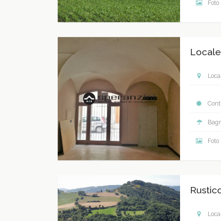
Foto
Locale
Local
Contr
Bagn
Foto
Rustic
Local