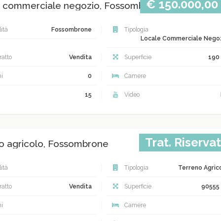
€ 150.000,00
 commerciale negozio, Fossombrone
ità
Fossombrone
Tipologia
Locale Commerciale Nego
atto
Vendita
Superficie
190
i
0
Camere
15
Video
Trat. Riserva
o agricolo, Fossombrone
ità
Tipologia
Terreno Agric
atto
Vendita
Superficie
90555
i
Camere