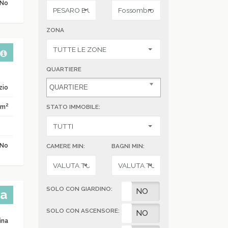
No
ZONA
QUARTIERE
zio
2
 m
STATO IMMOBILE:
No
CAMERE MIN:
BAGNI MIN:
SOLO CON GIARDINO:
SI
NO
ta
SOLO CON ASCENSORE:
SI
NO
ina