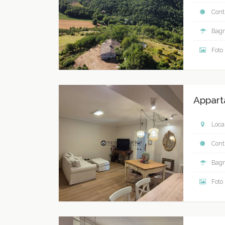
Contr
Bagn
Foto
Appart
Local
Contr
Bagn
Foto