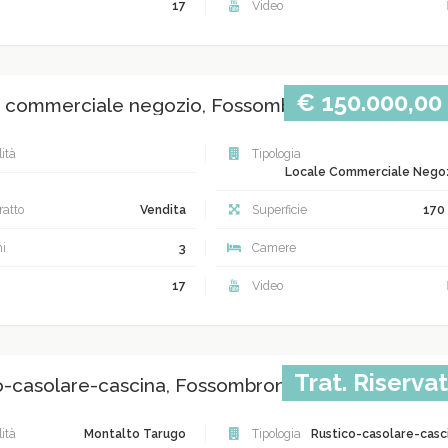
17
Video
€ 150.000,00
 commerciale negozio, Fossombrone
ità
Tipologia
Locale Commerciale Nego
atto
Vendita
Superficie
170
i
3
Camere
17
Video
Trat. Riserva
o-casolare-cascina, Fossombrone Fossombrone
ità
Montalto Tarugo
Tipologia
Rustico-casolare-casc