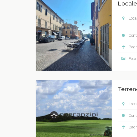
Locale
Local
Contr
Bagn
Foto
Terren
Local
Contr
Bagn