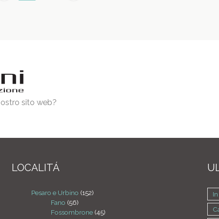
 nostro sito web?
LOCALITÁ
UL
Pesaro e Urbino
(152)
I
Fano
(56)
Ca
Fossombrone
(45)