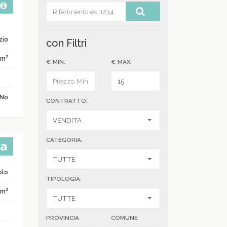
zio
con Filtri
2
 m
€ MIN:
€ MAX:
No
CONTRATTO:
CATEGORIA:
ta
olo
TIPOLOGIA:
2
 m
PROVINCIA
COMUNE