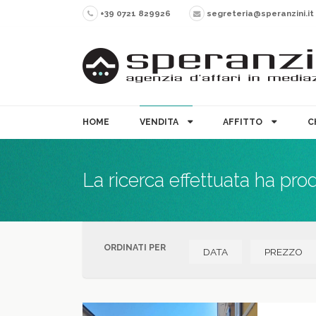
+39 0721 829926
segreteria@speranzini.it
HOME
VENDITA
AFFITTO
C
La ricerca effettuata ha pro
ORDINATI PER
DATA
PREZZO