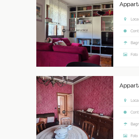
Appart
Local
Contr
Bagn
Foto
Appart
Local
Contr
Bagn
Foto