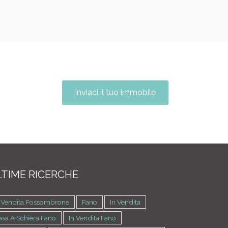
Inviaci il tuo immobile
TIME RICERCHE
n Vendita Fossombrone
Fano
In Vendita
sa A Schiera Fano
In Vendita Fano