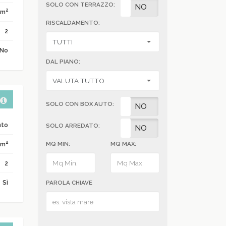
SOLO CON TERRAZZO:
SI
NO
2
 m
RISCALDAMENTO:
2
No
DAL PIANO:
SOLO CON BOX AUTO:
SI
NO
nto
SOLO ARREDATO:
SI
NO
2
 m
MQ MIN:
MQ MAX:
2
Sì
PAROLA CHIAVE