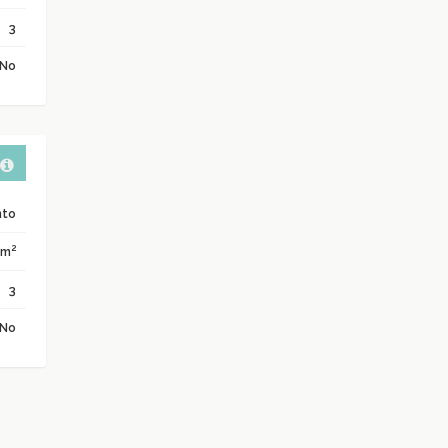
3
No
nto
2
 m
3
No