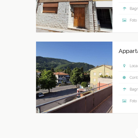
Bagn
Foto
Appart
Local
Contr
Bagn
Foto