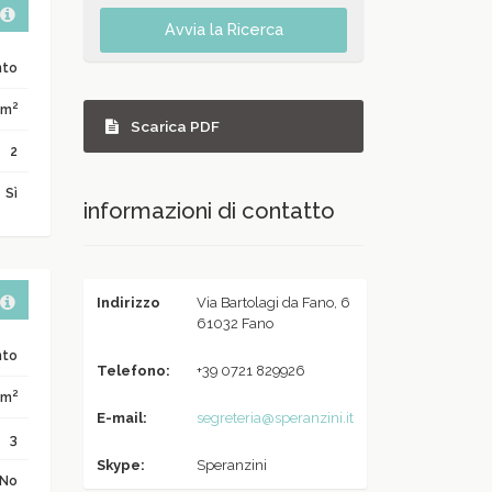
Avvia la Ricerca
nto
2
 m
Scarica PDF
2
Sì
informazioni di contatto
Indirizzo
Via Bartolagi da Fano, 6
61032 Fano
nto
Telefono:
+39 0721 829926
2
 m
E-mail:
segreteria@speranzini.it
3
Skype:
Speranzini
No