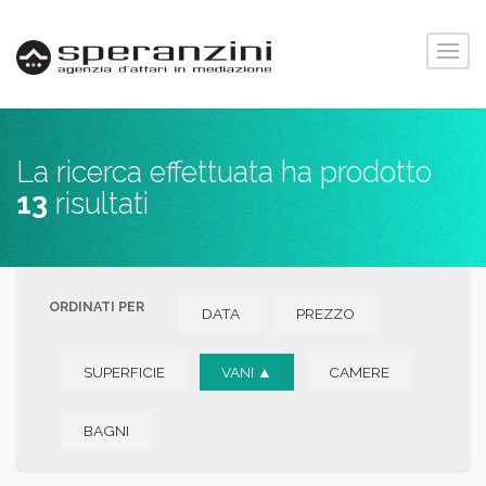
La ricerca effettuata ha prodotto
13
risultati
ORDINATI PER
DATA
PREZZO
SUPERFICIE
VANI ▲
CAMERE
BAGNI