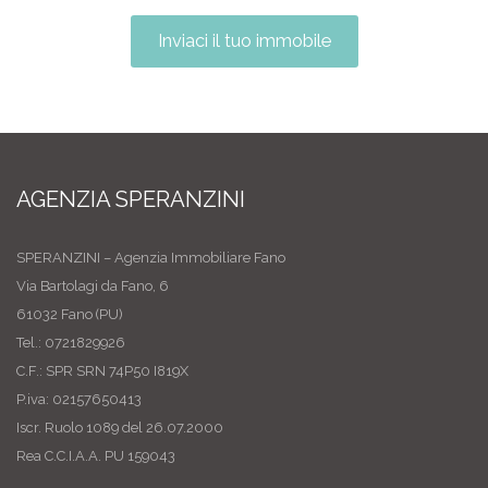
Inviaci il tuo immobile
AGENZIA SPERANZINI
SPERANZINI – Agenzia Immobiliare Fano
Via Bartolagi da Fano, 6
61032 Fano (PU)
Tel.: 0721829926
C.F.: SPR SRN 74P50 I819X
P.iva: 02157650413
Iscr. Ruolo 1089 del 26.07.2000
Rea C.C.I.A.A. PU 159043