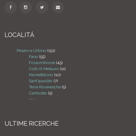
LOCALITÁ
Pesaro e Urbino
(151)
Fano
(55)
Fossombrone
(45)
Colli Al Metauro
(11)
Montefelcino
(10)
Sant'ippolito
(7)
Terre Roveresche
(5)
Cartoceto
(5)
• • •
ULTIME RICERCHE