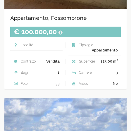
Appartamento, Fossombrone
€ 100.000,00
Località
Tipologia
Appartamento
2
Contratto
Vendita
Superficie
125.00 m
Bagni
1
Camere
3
Foto
33
Video
No