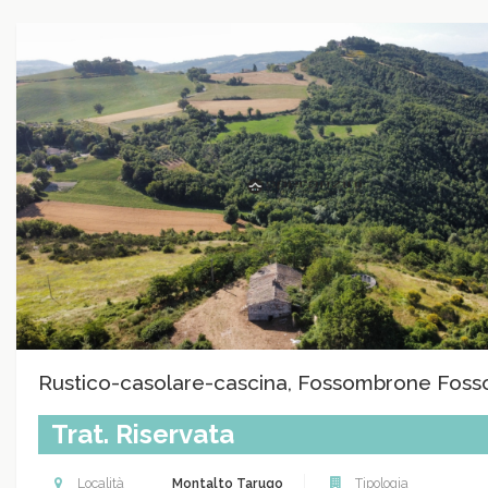
Rustico-casolare-cascina, Fossombrone Fos
Trat. Riservata
Località
Montalto Tarugo
Tipologia