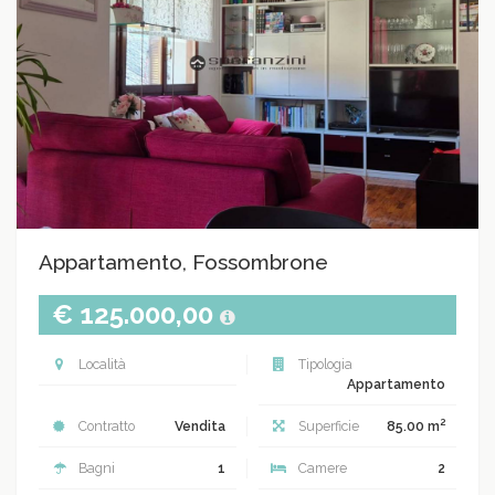
Appartamento, Fossombrone
€ 125.000,00
Località
Tipologia
Appartamento
2
Contratto
Vendita
Superficie
85.00 m
Bagni
1
Camere
2