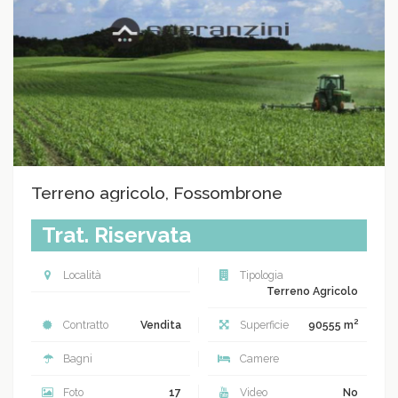
Terreno agricolo, Fossombrone
Trat. Riservata
Località
Tipologia
Terreno Agricolo
2
Contratto
Vendita
Superficie
90555 m
Bagni
Camere
Foto
17
Video
No